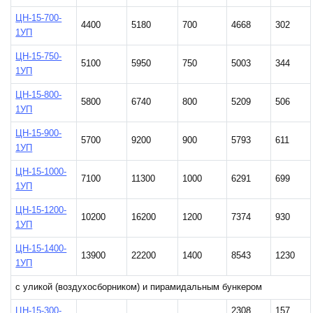
ЦН-15-700-
4400
5180
700
4668
302
1УП
ЦН-15-750-
5100
5950
750
5003
344
1УП
ЦН-15-800-
5800
6740
800
5209
506
1УП
ЦН-15-900-
5700
9200
900
5793
611
1УП
ЦН-15-1000-
7100
11300
1000
6291
699
1УП
ЦН-15-1200-
10200
16200
1200
7374
930
1УП
ЦН-15-1400-
13900
22200
1400
8543
1230
1УП
с уликой (воздухосборником) и пирамидальным бункером
ЦН-15-300-
2308
157