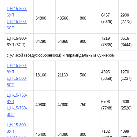
ЦН-15-800-
6УП
6457
2909
34800
40560
800
ЦН-15-800-
(7026)
(2773)
6СП
ЦН-15-900-
7219
3616
34290
54860
900
6УП (6СП)
(7835)
(3444)
с уликой (воздухосборником) и пирамидальным бункером
ЦН-15-500-
8УП
4595
1270
18160
21160
500
ЦН-15-500-
(5358)
(1237)
8СП
ЦН-15-750-
8УП
6706
2608
40800
47600
750
ЦН-15-750-
(7748)
(2520)
8СП
ЦН-15-800-
8УП
7132
4099
46400
54080
800