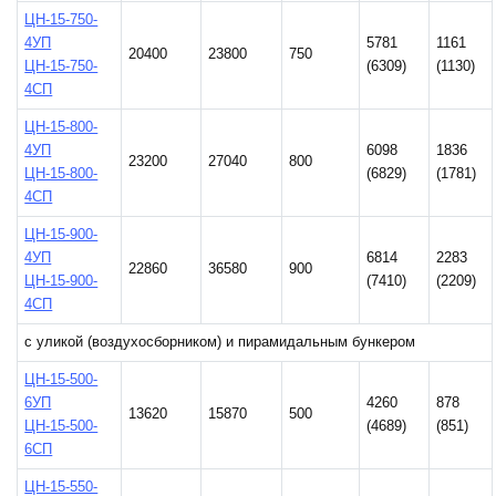
ЦН-15-750-
4УП
5781
1161
20400
23800
750
ЦН-15-750-
(6309)
(1130)
4СП
ЦН-15-800-
4УП
6098
1836
23200
27040
800
ЦН-15-800-
(6829)
(1781)
4СП
ЦН-15-900-
4УП
6814
2283
22860
36580
900
ЦН-15-900-
(7410)
(2209)
4СП
с уликой (воздухосборником) и пирамидальным бункером
ЦН-15-500-
6УП
4260
878
13620
15870
500
ЦН-15-500-
(4689)
(851)
6СП
ЦН-15-550-