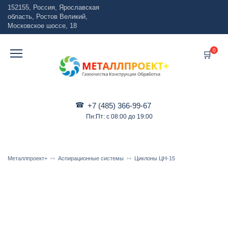
Перейти
152155, Россия, Ярославская
к
область, Ростов Великий,
содержанию
Московское шоссе, 18
0
+7 (485) 366-99-67
Пн:Пт: с 08:00 до 19:00
Металлпроект+
Аспирационные системы
Циклоны ЦН-15