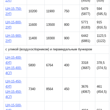
2УП
(5528)
(528)
ЦН-15-750-
5479
594
10200
11900
750
2УП
(5877)
(595,5)
ЦН-15-800-
5771
915
11600
13500
800
2УП
(6183)
(916,5)
ЦН-15-900-
6442
1123,5
11400
18300
900
2УП
(6881)
(1122)
с уликой (воздухосборником) и пирамидальным бункером
ЦН-15-400-
4УП
3318
378,5
5800
6764
400
ЦН-15-400-
(3687)
(374,5)
4СП
ЦН-15-450-
4УП
3676
461
7340
8564
450
ЦН-15-450-
(4067)
(454,5)
4СП
ЦН-15-500-