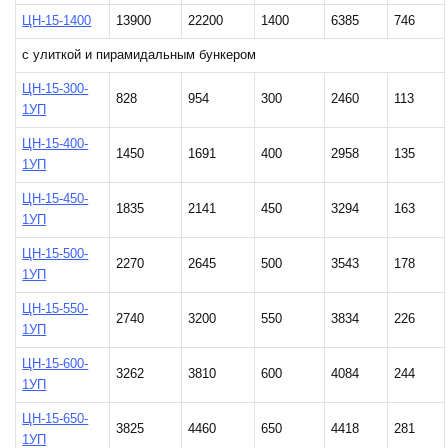
ЦН-15-1400
13900
22200
1400
6385
746
с улиткой и пирамидальным бункером
ЦН-15-300-
828
954
300
2460
113
1УП
ЦН-15-400-
1450
1691
400
2958
135
1УП
ЦН-15-450-
1835
2141
450
3294
163
1УП
ЦН-15-500-
2270
2645
500
3543
178
1УП
ЦН-15-550-
2740
3200
550
3834
226
1УП
ЦН-15-600-
3262
3810
600
4084
244
1УП
ЦН-15-650-
3825
4460
650
4418
281
1УП