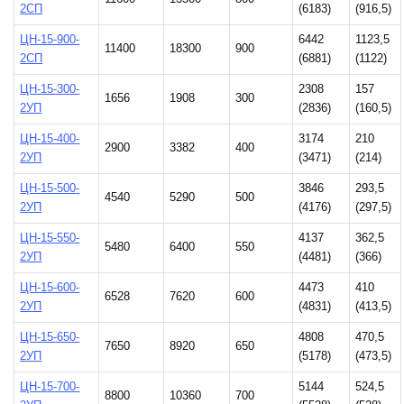
2СП
(6183)
(916,5)
ЦН-15-900-
6442
1123,5
11400
18300
900
2СП
(6881)
(1122)
ЦН-15-300-
2308
157
1656
1908
300
2УП
(2836)
(160,5)
ЦН-15-400-
3174
210
2900
3382
400
2УП
(3471)
(214)
ЦН-15-500-
3846
293,5
4540
5290
500
2УП
(4176)
(297,5)
ЦН-15-550-
4137
362,5
5480
6400
550
2УП
(4481)
(366)
ЦН-15-600-
4473
410
6528
7620
600
2УП
(4831)
(413,5)
ЦН-15-650-
4808
470,5
7650
8920
650
2УП
(5178)
(473,5)
ЦН-15-700-
5144
524,5
8800
10360
700