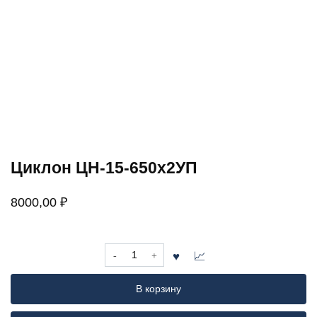
Циклон ЦН-15-650х2УП
8000,00
₽
Количество
товара
Циклон
В корзину
ЦН-15-
650х2УП