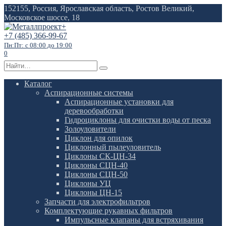
Перейти
152155, Россия, Ярославская область, Ростов Великий,
к
Московское шоссе, 18
содержанию
+7 (485) 366-99-67
Пн:Пт: с 08:00 до 19:00
0
Search
for:
Каталог
Аспирационные системы
Аспирационные установки для
деревообработки
Гидроциклоны для очистки воды от песка
Золоуловители
Циклон для опилок
Циклонный пылеуловитель
Циклоны СК-ЦН-34
Циклоны СЦН-40
Циклоны СЦН-50
Циклоны УЦ
Циклоны ЦН-15
Запчасти для электрофильтров
Комплектующие рукавных фильтров
Импульсные клапаны для встряхивания