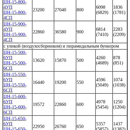
ЦН-15-800-
4УП
6098
1836
23200
27040
800
ЦН-15-800-
(6829)
(1781)
4СП
ЦН-15-900-
4УП
6814
2283
22860
36580
900
ЦН-15-900-
(7410)
(2209)
4СП
с уликой (воздухосборником) и пирамидальным бункером
ЦН-15-500-
6УП
4260
878
13620
15870
500
ЦН-15-500-
(4689)
(851)
6СП
ЦН-15-550-
6УП
4596
1074
16440
19200
550
ЦН-15-550-
(5049)
(1038)
6СП
ЦН-15-600-
6УП
4978
1250
19572
22860
600
ЦН-15-600-
(5454)
(1204)
6СП
ЦН-15-650-
6УП
5357
1437
22950
26760
650
ЦН-15-650-
(5857)
(1382)