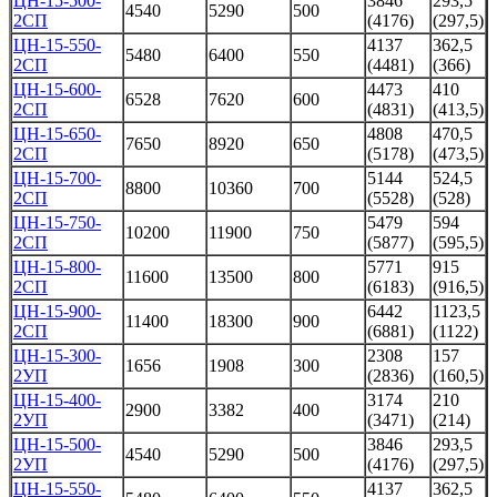
ЦН-15-500-
3846
293,5
4540
5290
500
2СП
(4176)
(297,5)
ЦН-15-550-
4137
362,5
5480
6400
550
2СП
(4481)
(366)
ЦН-15-600-
4473
410
6528
7620
600
2СП
(4831)
(413,5)
ЦН-15-650-
4808
470,5
7650
8920
650
2СП
(5178)
(473,5)
ЦН-15-700-
5144
524,5
8800
10360
700
2СП
(5528)
(528)
ЦН-15-750-
5479
594
10200
11900
750
2СП
(5877)
(595,5)
ЦН-15-800-
5771
915
11600
13500
800
2СП
(6183)
(916,5)
ЦН-15-900-
6442
1123,5
11400
18300
900
2СП
(6881)
(1122)
ЦН-15-300-
2308
157
1656
1908
300
2УП
(2836)
(160,5)
ЦН-15-400-
3174
210
2900
3382
400
2УП
(3471)
(214)
ЦН-15-500-
3846
293,5
4540
5290
500
2УП
(4176)
(297,5)
ЦН-15-550-
4137
362,5