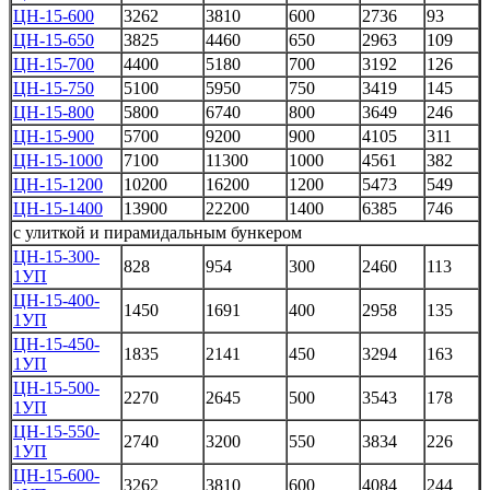
ЦН-15-600
3262
3810
600
2736
93
ЦН-15-650
3825
4460
650
2963
109
ЦН-15-700
4400
5180
700
3192
126
ЦН-15-750
5100
5950
750
3419
145
ЦН-15-800
5800
6740
800
3649
246
ЦН-15-900
5700
9200
900
4105
311
ЦН-15-1000
7100
11300
1000
4561
382
ЦН-15-1200
10200
16200
1200
5473
549
ЦН-15-1400
13900
22200
1400
6385
746
с улиткой и пирамидальным бункером
ЦН-15-300-
828
954
300
2460
113
1УП
ЦН-15-400-
1450
1691
400
2958
135
1УП
ЦН-15-450-
1835
2141
450
3294
163
1УП
ЦН-15-500-
2270
2645
500
3543
178
1УП
ЦН-15-550-
2740
3200
550
3834
226
1УП
ЦН-15-600-
3262
3810
600
4084
244