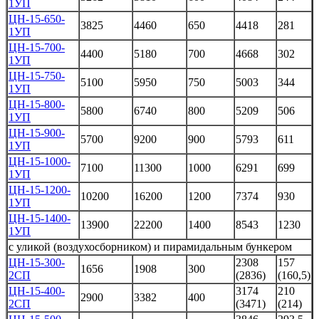
1УП
ЦН-15-650-
3825
4460
650
4418
281
1УП
ЦН-15-700-
4400
5180
700
4668
302
1УП
ЦН-15-750-
5100
5950
750
5003
344
1УП
ЦН-15-800-
5800
6740
800
5209
506
1УП
ЦН-15-900-
5700
9200
900
5793
611
1УП
ЦН-15-1000-
7100
11300
1000
6291
699
1УП
ЦН-15-1200-
10200
16200
1200
7374
930
1УП
ЦН-15-1400-
13900
22200
1400
8543
1230
1УП
с уликой (воздухосборником) и пирамидальным бункером
ЦН-15-300-
2308
157
1656
1908
300
2СП
(2836)
(160,5)
ЦН-15-400-
3174
210
2900
3382
400
2СП
(3471)
(214)