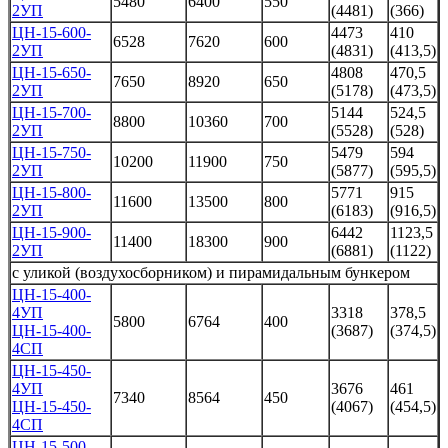
5480
6400
550
2УП
(4481)
(366)
ЦН-15-600-
4473
410
6528
7620
600
2УП
(4831)
(413,5)
ЦН-15-650-
4808
470,5
7650
8920
650
2УП
(5178)
(473,5)
ЦН-15-700-
5144
524,5
8800
10360
700
2УП
(5528)
(528)
ЦН-15-750-
5479
594
10200
11900
750
2УП
(5877)
(595,5)
ЦН-15-800-
5771
915
11600
13500
800
2УП
(6183)
(916,5)
ЦН-15-900-
6442
1123,5
11400
18300
900
2УП
(6881)
(1122)
с уликой (воздухосборником) и пирамидальным бункером
ЦН-15-400-
4УП
3318
378,5
5800
6764
400
ЦН-15-400-
(3687)
(374,5)
4СП
ЦН-15-450-
4УП
3676
461
7340
8564
450
ЦН-15-450-
(4067)
(454,5)
4СП
ЦН-15-500-