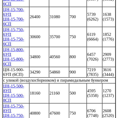
6СП
ЦН-15-700-
6УП
5739
1638
26400
31080
700
ЦН-15-700-
(6262)
(1573)
6СП
ЦН-15-750-
6УП
6119
1852
30600
35700
750
ЦН-15-750-
(6664)
(1776)
6СП
ЦН-15-800-
6УП
6457
2909
34800
40560
800
ЦН-15-800-
(7026)
(2773)
6СП
ЦН-15-900-
7219
3616
34290
54860
900
6УП (6СП)
(7835)
(3444)
с уликой (воздухосборником) и пирамидальным бункером
ЦН-15-500-
8УП
4595
1270
18160
21160
500
ЦН-15-500-
(5358)
(1237)
8СП
ЦН-15-750-
8УП
6706
2608
40800
47600
750
ЦН-15-750-
(7748)
(2520)