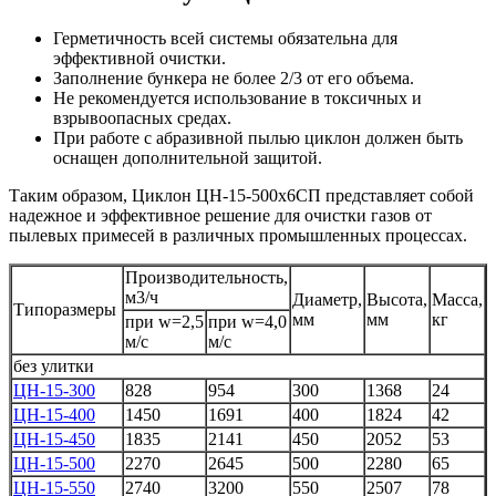
Герметичность всей системы обязательна для
эффективной очистки.
Заполнение бункера не более 2/3 от его объема.
Не рекомендуется использование в токсичных и
взрывоопасных средах.
При работе с абразивной пылью циклон должен быть
оснащен дополнительной защитой.
Таким образом, Циклон ЦН-15-500х6СП представляет собой
надежное и эффективное решение для очистки газов от
пылевых примесей в различных промышленных процессах.
Производительность,
м3/ч
Диаметр,
Высота,
Масса,
Типоразмеры
мм
мм
кг
при w=2,5
при w=4,0
м/с
м/с
без улитки
ЦН-15-300
828
954
300
1368
24
ЦН-15-400
1450
1691
400
1824
42
ЦН-15-450
1835
2141
450
2052
53
ЦН-15-500
2270
2645
500
2280
65
ЦН-15-550
2740
3200
550
2507
78