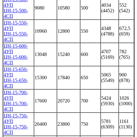
4УП
4034
552
9080
10580
500
ЦН-15-500-
(4452)
(542)
4СП
ЦН-15-550-
4УП
4348
672,5
10960
12800
550
ЦН-15-550-
(4788)
(659)
4СП
ЦН-15-600-
4УП
4707
782
13048
15240
600
ЦН-15-600-
(5169)
(765)
4СП
ЦН-15-650-
4УП
5065
900
15300
17840
650
ЦН-15-650-
(5549)
(878)
4СП
ЦН-15-700-
4УП
5424
1026
17600
20720
700
ЦН-15-700-
(5930)
(1000)
4СП
ЦН-15-750-
4УП
5781
1161
20400
23800
750
ЦН-15-750-
(6309)
(1130)
4СП