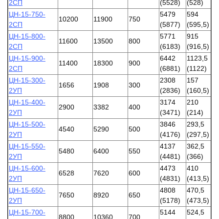
2СП
(5528)
(528)
ЦН-15-750-
5479
594
10200
11900
750
2СП
(5877)
(595,5)
ЦН-15-800-
5771
915
11600
13500
800
2СП
(6183)
(916,5)
ЦН-15-900-
6442
1123,5
11400
18300
900
2СП
(6881)
(1122)
ЦН-15-300-
2308
157
1656
1908
300
2УП
(2836)
(160,5)
ЦН-15-400-
3174
210
2900
3382
400
2УП
(3471)
(214)
ЦН-15-500-
3846
293,5
4540
5290
500
2УП
(4176)
(297,5)
ЦН-15-550-
4137
362,5
5480
6400
550
2УП
(4481)
(366)
ЦН-15-600-
4473
410
6528
7620
600
2УП
(4831)
(413,5)
ЦН-15-650-
4808
470,5
7650
8920
650
2УП
(5178)
(473,5)
ЦН-15-700-
5144
524,5
8800
10360
700