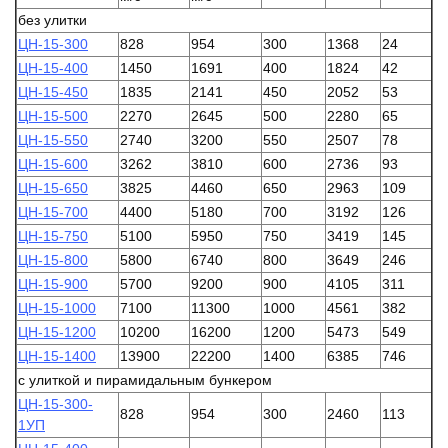
без улитки
ЦН-15-300
828
954
300
1368
24
ЦН-15-400
1450
1691
400
1824
42
ЦН-15-450
1835
2141
450
2052
53
ЦН-15-500
2270
2645
500
2280
65
ЦН-15-550
2740
3200
550
2507
78
ЦН-15-600
3262
3810
600
2736
93
ЦН-15-650
3825
4460
650
2963
109
ЦН-15-700
4400
5180
700
3192
126
ЦН-15-750
5100
5950
750
3419
145
ЦН-15-800
5800
6740
800
3649
246
ЦН-15-900
5700
9200
900
4105
311
ЦН-15-1000
7100
11300
1000
4561
382
ЦН-15-1200
10200
16200
1200
5473
549
ЦН-15-1400
13900
22200
1400
6385
746
с улиткой и пирамидальным бункером
ЦН-15-300-
828
954
300
2460
113
1УП