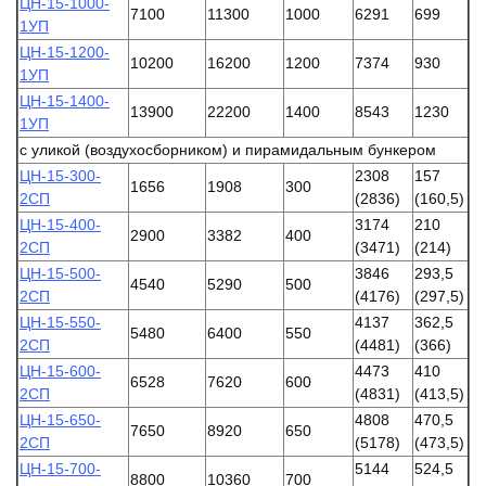
ЦН-15-1000-
7100
11300
1000
6291
699
1УП
ЦН-15-1200-
10200
16200
1200
7374
930
1УП
ЦН-15-1400-
13900
22200
1400
8543
1230
1УП
с уликой (воздухосборником) и пирамидальным бункером
ЦН-15-300-
2308
157
1656
1908
300
2СП
(2836)
(160,5)
ЦН-15-400-
3174
210
2900
3382
400
2СП
(3471)
(214)
ЦН-15-500-
3846
293,5
4540
5290
500
2СП
(4176)
(297,5)
ЦН-15-550-
4137
362,5
5480
6400
550
2СП
(4481)
(366)
ЦН-15-600-
4473
410
6528
7620
600
2СП
(4831)
(413,5)
ЦН-15-650-
4808
470,5
7650
8920
650
2СП
(5178)
(473,5)
ЦН-15-700-
5144
524,5
8800
10360
700