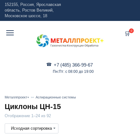
Перейти
152155, Россия, Ярославская
к
область, Ростов Великий,
содержанию
Московское шоссе, 18
0
+7 (485) 366-99-67
Пн:Пт: с 08:00 до 19:00
Металлпроект+
Аспирационные системы
Циклоны ЦН-15
Отображение 1–24 из 92