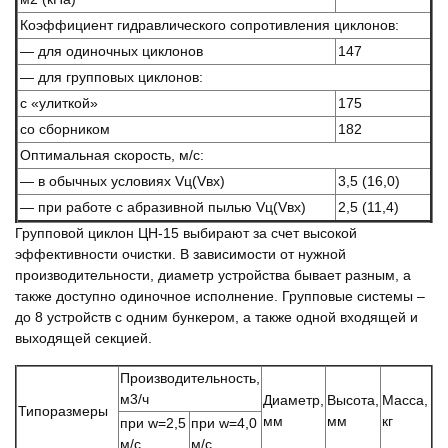
Коэффициент гидравлического сопротивления циклонов:
— для одиночных циклонов
147
— для групповых циклонов:
с «улиткой»
175
со сборником
182
Оптимальная скорость, м/с:
— в обычных условиях Vц(Vвх)
3,5 (16,0)
— при работе с абразивной пылью Vц(Vвх)
2,5 (11,4)
Групповой циклон ЦН-15 выбирают за счет высокой
эффективности очистки. В зависимости от нужной
производительности, диаметр устройства бывает разным, а
также доступно одиночное исполнение. Групповые системы –
до 8 устройств с одним бункером, а также одной входящей и
выходящей секцией.
Производительность,
м3/ч
Диаметр,
Высота,
Масса,
Типоразмеры
мм
мм
кг
при w=2,5
при w=4,0
м/с
м/с