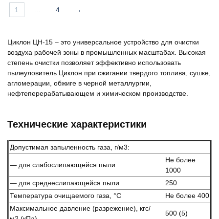
1
…
4
→
Циклон ЦН-15 – это универсальное устройство для очистки
воздуха рабочей зоны в промышленных масштабах. Высокая
степень очистки позволяет эффективно использовать
пылеуловитель Циклон при сжигании твердого топлива, сушке,
агломерации, обжиге в черной металлургии,
нефтеперерабатывающем и химическом производстве.
Технические характеристики
Допустимая запыленность газа, г/м3:
Не более
— для слабослипающейся пыли
1000
— для среднеслипающейся пыли
250
Температура очищаемого газа, °С
Не более 400
Максимальное давление (разрежение), кгс/
500 (5)
м2 (кПа)