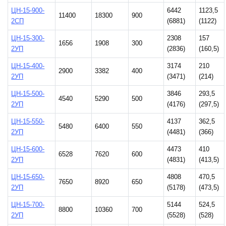
ЦН-15-900-
6442
1123,5
11400
18300
900
2СП
(6881)
(1122)
ЦН-15-300-
2308
157
1656
1908
300
2УП
(2836)
(160,5)
ЦН-15-400-
3174
210
2900
3382
400
2УП
(3471)
(214)
ЦН-15-500-
3846
293,5
4540
5290
500
2УП
(4176)
(297,5)
ЦН-15-550-
4137
362,5
5480
6400
550
2УП
(4481)
(366)
ЦН-15-600-
4473
410
6528
7620
600
2УП
(4831)
(413,5)
ЦН-15-650-
4808
470,5
7650
8920
650
2УП
(5178)
(473,5)
ЦН-15-700-
5144
524,5
8800
10360
700
2УП
(5528)
(528)