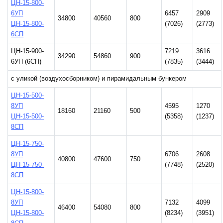
ЦН-15-800-
6УП
6457
2909
34800
40560
800
ЦН-15-800-
(7026)
(2773)
6СП
ЦН-15-900-
7219
3616
34290
54860
900
6УП (6СП)
(7835)
(3444)
с уликой (воздухосборником) и пирамидальным бункером
ЦН-15-500-
8УП
4595
1270
18160
21160
500
ЦН-15-500-
(5358)
(1237)
8СП
ЦН-15-750-
8УП
6706
2608
40800
47600
750
ЦН-15-750-
(7748)
(2520)
8СП
ЦН-15-800-
8УП
7132
4099
46400
54080
800
ЦН-15-800-
(8234)
(3951)