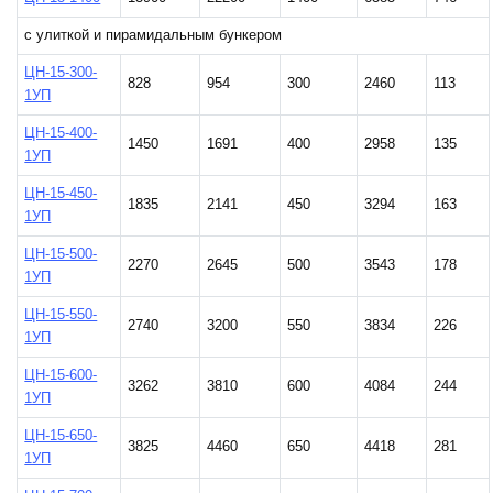
с улиткой и пирамидальным бункером
ЦН-15-300-
828
954
300
2460
113
1УП
ЦН-15-400-
1450
1691
400
2958
135
1УП
ЦН-15-450-
1835
2141
450
3294
163
1УП
ЦН-15-500-
2270
2645
500
3543
178
1УП
ЦН-15-550-
2740
3200
550
3834
226
1УП
ЦН-15-600-
3262
3810
600
4084
244
1УП
ЦН-15-650-
3825
4460
650
4418
281
1УП