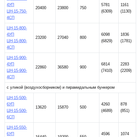
4УП
5781
1161
20400
23800
750
ЦН-15-750-
(6309)
(1130)
4СП
ЦН-15-800-
4УП
6098
1836
23200
27040
800
ЦН-15-800-
(6829)
(1781)
4СП
ЦН-15-900-
4УП
6814
2283
22860
36580
900
ЦН-15-900-
(7410)
(2209)
4СП
с уликой (воздухосборником) и пирамидальным бункером
ЦН-15-500-
6УП
4260
878
13620
15870
500
ЦН-15-500-
(4689)
(851)
6СП
ЦН-15-550-
6УП
4596
1074
16440
19200
550