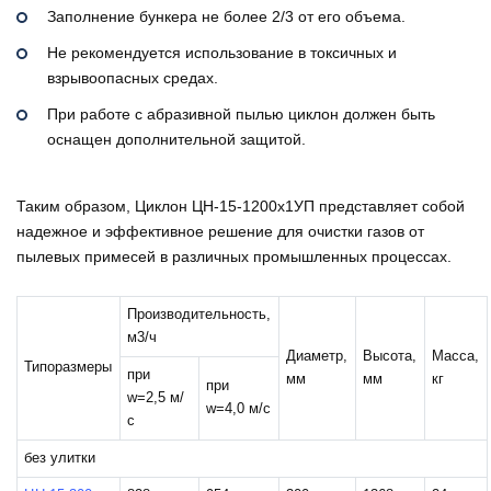
Заполнение бункера не более 2/3 от его объема.
Не рекомендуется использование в токсичных и
взрывоопасных средах.
При работе с абразивной пылью циклон должен быть
оснащен дополнительной защитой.
Таким образом, Циклон ЦН-15-1200х1УП представляет собой
надежное и эффективное решение для очистки газов от
пылевых примесей в различных промышленных процессах.
Производительность,
м3/ч
Диаметр,
Высота,
Масса,
Типоразмеры
при
мм
мм
кг
при
w=2,5 м/
w=4,0 м/с
с
без улитки