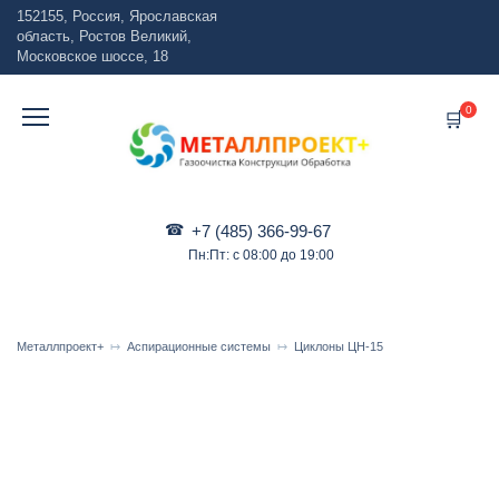
Перейти
152155, Россия, Ярославская
к
область, Ростов Великий,
содержанию
Московское шоссе, 18
0
+7 (485) 366-99-67
Пн:Пт: с 08:00 до 19:00
Металлпроект+
Аспирационные системы
Циклоны ЦН-15