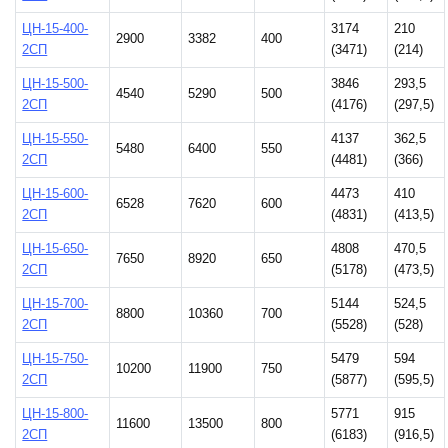
ЦН-15-400-
3174
210
2900
3382
400
2СП
(3471)
(214)
ЦН-15-500-
3846
293,5
4540
5290
500
2СП
(4176)
(297,5)
ЦН-15-550-
4137
362,5
5480
6400
550
2СП
(4481)
(366)
ЦН-15-600-
4473
410
6528
7620
600
2СП
(4831)
(413,5)
ЦН-15-650-
4808
470,5
7650
8920
650
2СП
(5178)
(473,5)
ЦН-15-700-
5144
524,5
8800
10360
700
2СП
(5528)
(528)
ЦН-15-750-
5479
594
10200
11900
750
2СП
(5877)
(595,5)
ЦН-15-800-
5771
915
11600
13500
800
2СП
(6183)
(916,5)