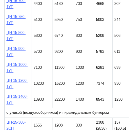
ЦН-15-700-
4400
5180
700
4668
302
1УП
ЦН-15-750-
5100
5950
750
5003
344
1УП
ЦН-15-800-
5800
6740
800
5209
506
1УП
ЦН-15-900-
5700
9200
900
5793
611
1УП
ЦН-15-1000-
7100
11300
1000
6291
699
1УП
ЦН-15-1200-
10200
16200
1200
7374
930
1УП
ЦН-15-1400-
13900
22200
1400
8543
1230
1УП
с уликой (воздухосборником) и пирамидальным бункером
ЦН-15-300-
2308
157
1656
1908
300
2СП
(2836)
(160,5)