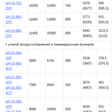
ЦН-15-750-
5479
594
10200
11900
750
2УП
(5877)
(595,5)
ЦН-15-800-
5771
915
11600
13500
800
2УП
(6183)
(916,5)
ЦН-15-900-
6442
1123,5
11400
18300
900
2УП
(6881)
(1122)
с уликой (воздухосборником) и пирамидальным бункером
ЦН-15-400-
4УП
3318
378,5
5800
6764
400
ЦН-15-400-
(3687)
(374,5)
4СП
ЦН-15-450-
4УП
3676
461
7340
8564
450
ЦН-15-450-
(4067)
(454,5)
4СП
ЦН-15-500-
4УП
4034
552
9080
10580
500
ЦН-15-500-
(4452)
(542)