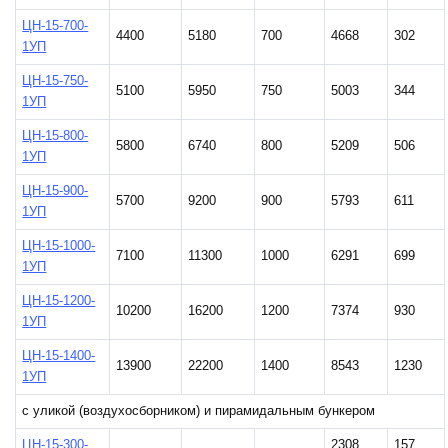
ЦН-15-700-
4400
5180
700
4668
302
1УП
ЦН-15-750-
5100
5950
750
5003
344
1УП
ЦН-15-800-
5800
6740
800
5209
506
1УП
ЦН-15-900-
5700
9200
900
5793
611
1УП
ЦН-15-1000-
7100
11300
1000
6291
699
1УП
ЦН-15-1200-
10200
16200
1200
7374
930
1УП
ЦН-15-1400-
13900
22200
1400
8543
1230
1УП
с уликой (воздухосборником) и пирамидальным бункером
ЦН-15-300-
2308
157