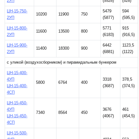
2УП
(5528)
(528)
ЦН-15-750-
5479
594
10200
11900
750
2УП
(5877)
(595,5)
ЦН-15-800-
5771
915
11600
13500
800
2УП
(6183)
(916,5)
ЦН-15-900-
6442
1123,5
11400
18300
900
2УП
(6881)
(1122)
с уликой (воздухосборником) и пирамидальным бункером
ЦН-15-400-
4УП
3318
378,5
5800
6764
400
ЦН-15-400-
(3687)
(374,5)
4СП
ЦН-15-450-
4УП
3676
461
7340
8564
450
ЦН-15-450-
(4067)
(454,5)
4СП
ЦН-15-500-