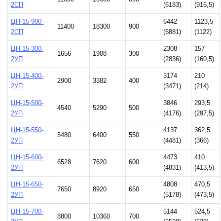
2СП
(6183)
(916,5)
ЦН-15-900-
6442
1123,5
11400
18300
900
2СП
(6881)
(1122)
ЦН-15-300-
2308
157
1656
1908
300
2УП
(2836)
(160,5)
ЦН-15-400-
3174
210
2900
3382
400
2УП
(3471)
(214)
ЦН-15-500-
3846
293,5
4540
5290
500
2УП
(4176)
(297,5)
ЦН-15-550-
4137
362,5
5480
6400
550
2УП
(4481)
(366)
ЦН-15-600-
4473
410
6528
7620
600
2УП
(4831)
(413,5)
ЦН-15-650-
4808
470,5
7650
8920
650
2УП
(5178)
(473,5)
ЦН-15-700-
5144
524,5
8800
10360
700