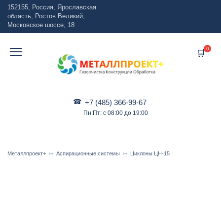
Перейти
152155, Россия, Ярославская
к
область, Ростов Великий,
содержанию
Московское шоссе, 18
0
+7 (485) 366-99-67
Пн:Пт: с 08:00 до 19:00
Металлпроект+
Аспирационные системы
Циклоны ЦН-15