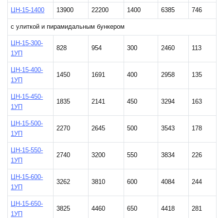
ЦН-15-1400
13900
22200
1400
6385
746
с улиткой и пирамидальным бункером
ЦН-15-300-
828
954
300
2460
113
1УП
ЦН-15-400-
1450
1691
400
2958
135
1УП
ЦН-15-450-
1835
2141
450
3294
163
1УП
ЦН-15-500-
2270
2645
500
3543
178
1УП
ЦН-15-550-
2740
3200
550
3834
226
1УП
ЦН-15-600-
3262
3810
600
4084
244
1УП
ЦН-15-650-
3825
4460
650
4418
281
1УП