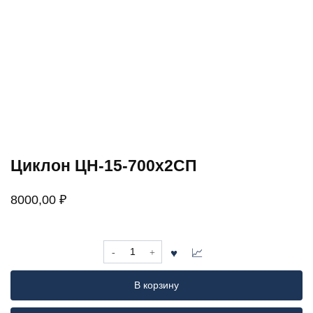
Циклон ЦН-15-700х2СП
8000,00
₽
Количество
товара
Циклон
В корзину
ЦН-15-
700х2СП