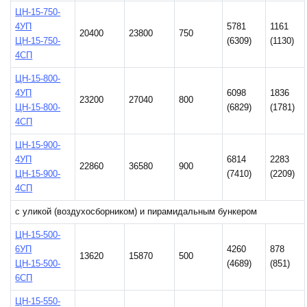
ЦН-15-750-
4УП
5781
1161
20400
23800
750
ЦН-15-750-
(6309)
(1130)
4СП
ЦН-15-800-
4УП
6098
1836
23200
27040
800
ЦН-15-800-
(6829)
(1781)
4СП
ЦН-15-900-
4УП
6814
2283
22860
36580
900
ЦН-15-900-
(7410)
(2209)
4СП
с уликой (воздухосборником) и пирамидальным бункером
ЦН-15-500-
6УП
4260
878
13620
15870
500
ЦН-15-500-
(4689)
(851)
6СП
ЦН-15-550-