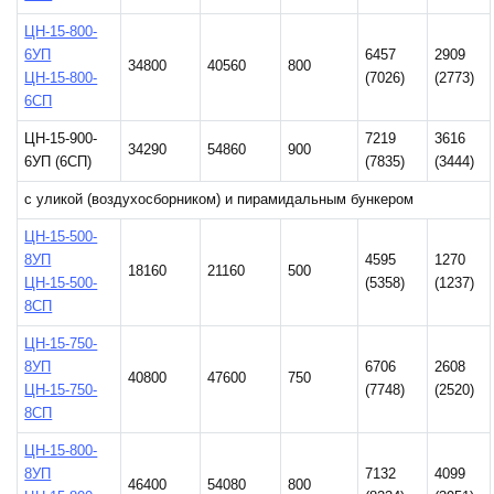
ЦН-15-800-
6УП
6457
2909
34800
40560
800
ЦН-15-800-
(7026)
(2773)
6СП
ЦН-15-900-
7219
3616
34290
54860
900
6УП (6СП)
(7835)
(3444)
с уликой (воздухосборником) и пирамидальным бункером
ЦН-15-500-
8УП
4595
1270
18160
21160
500
ЦН-15-500-
(5358)
(1237)
8СП
ЦН-15-750-
8УП
6706
2608
40800
47600
750
ЦН-15-750-
(7748)
(2520)
8СП
ЦН-15-800-
8УП
7132
4099
46400
54080
800