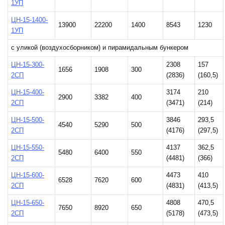
1УП
ЦН-15-1400-
13900
22200
1400
8543
1230
1УП
с уликой (воздухосборником) и пирамидальным бункером
ЦН-15-300-
2308
157
1656
1908
300
2СП
(2836)
(160,5)
ЦН-15-400-
3174
210
2900
3382
400
2СП
(3471)
(214)
ЦН-15-500-
3846
293,5
4540
5290
500
2СП
(4176)
(297,5)
ЦН-15-550-
4137
362,5
5480
6400
550
2СП
(4481)
(366)
ЦН-15-600-
4473
410
6528
7620
600
2СП
(4831)
(413,5)
ЦН-15-650-
4808
470,5
7650
8920
650
2СП
(5178)
(473,5)