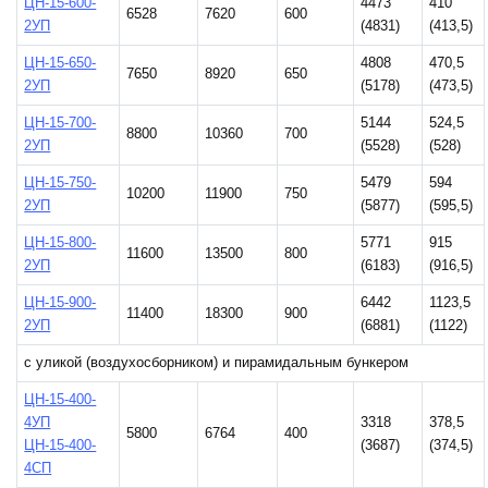
ЦН-15-600-
4473
410
6528
7620
600
2УП
(4831)
(413,5)
ЦН-15-650-
4808
470,5
7650
8920
650
2УП
(5178)
(473,5)
ЦН-15-700-
5144
524,5
8800
10360
700
2УП
(5528)
(528)
ЦН-15-750-
5479
594
10200
11900
750
2УП
(5877)
(595,5)
ЦН-15-800-
5771
915
11600
13500
800
2УП
(6183)
(916,5)
ЦН-15-900-
6442
1123,5
11400
18300
900
2УП
(6881)
(1122)
с уликой (воздухосборником) и пирамидальным бункером
ЦН-15-400-
4УП
3318
378,5
5800
6764
400
ЦН-15-400-
(3687)
(374,5)
4СП