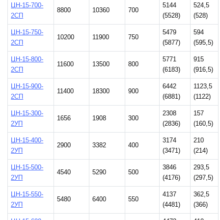
ЦН-15-700-
5144
524,5
8800
10360
700
2СП
(5528)
(528)
ЦН-15-750-
5479
594
10200
11900
750
2СП
(5877)
(595,5)
ЦН-15-800-
5771
915
11600
13500
800
2СП
(6183)
(916,5)
ЦН-15-900-
6442
1123,5
11400
18300
900
2СП
(6881)
(1122)
ЦН-15-300-
2308
157
1656
1908
300
2УП
(2836)
(160,5)
ЦН-15-400-
3174
210
2900
3382
400
2УП
(3471)
(214)
ЦН-15-500-
3846
293,5
4540
5290
500
2УП
(4176)
(297,5)
ЦН-15-550-
4137
362,5
5480
6400
550
2УП
(4481)
(366)