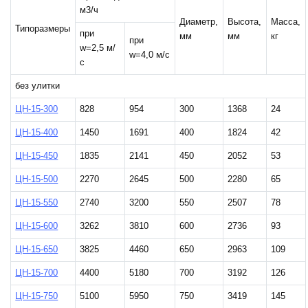
м3/ч
Диаметр,
Высота,
Масса,
Типоразмеры
при
мм
мм
кг
при
w=2,5 м/
w=4,0 м/с
с
без улитки
ЦН-15-300
828
954
300
1368
24
ЦН-15-400
1450
1691
400
1824
42
ЦН-15-450
1835
2141
450
2052
53
ЦН-15-500
2270
2645
500
2280
65
ЦН-15-550
2740
3200
550
2507
78
ЦН-15-600
3262
3810
600
2736
93
ЦН-15-650
3825
4460
650
2963
109
ЦН-15-700
4400
5180
700
3192
126
ЦН-15-750
5100
5950
750
3419
145