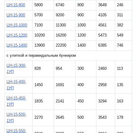
ЦН-15-800
5800
6740
800
3649
246
ЦН-15-900
5700
9200
900
4105
311
ЦН-15-1000
7100
11300
1000
4561
382
ЦН-15-1200
10200
16200
1200
5473
549
ЦН-15-1400
13900
22200
1400
6385
746
с улиткой и пирамидальным бункером
ЦН-15-300-
828
954
300
2460
113
1УП
ЦН-15-400-
1450
1691
400
2958
135
1УП
ЦН-15-450-
1835
2141
450
3294
163
1УП
ЦН-15-500-
2270
2645
500
3543
178
1УП
ЦН-15-550-