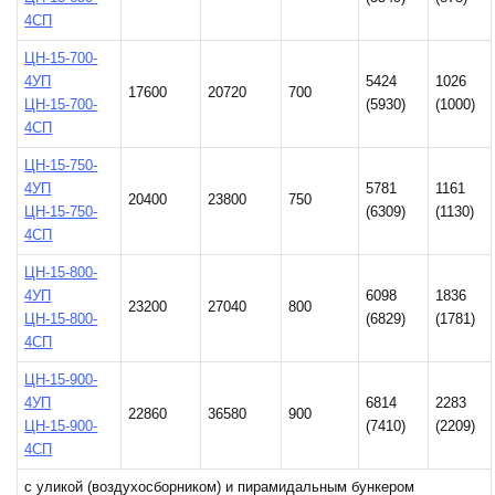
4СП
ЦН-15-700-
4УП
5424
1026
17600
20720
700
ЦН-15-700-
(5930)
(1000)
4СП
ЦН-15-750-
4УП
5781
1161
20400
23800
750
ЦН-15-750-
(6309)
(1130)
4СП
ЦН-15-800-
4УП
6098
1836
23200
27040
800
ЦН-15-800-
(6829)
(1781)
4СП
ЦН-15-900-
4УП
6814
2283
22860
36580
900
ЦН-15-900-
(7410)
(2209)
4СП
с уликой (воздухосборником) и пирамидальным бункером