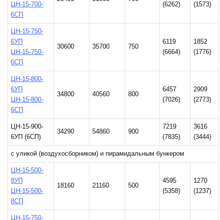
ЦН-15-700-
(6262)
(1573)
6СП
ЦН-15-750-
6УП
6119
1852
30600
35700
750
ЦН-15-750-
(6664)
(1776)
6СП
ЦН-15-800-
6УП
6457
2909
34800
40560
800
ЦН-15-800-
(7026)
(2773)
6СП
ЦН-15-900-
7219
3616
34290
54860
900
6УП (6СП)
(7835)
(3444)
с уликой (воздухосборником) и пирамидальным бункером
ЦН-15-500-
8УП
4595
1270
18160
21160
500
ЦН-15-500-
(5358)
(1237)
8СП
ЦН-15-750-