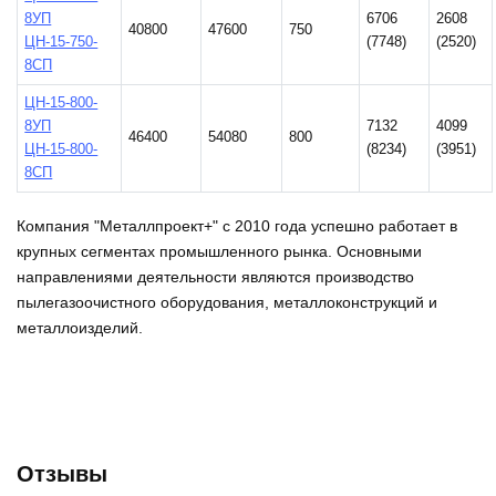
8УП
6706
2608
40800
47600
750
ЦН-15-750-
(7748)
(2520)
8СП
ЦН-15-800-
8УП
7132
4099
46400
54080
800
ЦН-15-800-
(8234)
(3951)
8СП
Компания "Металлпроект+" с 2010 года успешно работает в
крупных сегментах промышленного рынка. Основными
направлениями деятельности являются производство
пылегазоочистного оборудования, металлоконструкций и
металлоизделий.
Отзывы