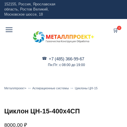
Перейти
152155, Россия, Ярославская
к
область, Ростов Великий,
содержанию
Московское шоссе, 18
0
+7 (485) 366-99-67
Пн:Пт: с 08:00 до 19:00
Металлпроект+
Аспирационные системы
Циклоны ЦН-15
Циклон ЦН-15-400х4СП
8000,00
₽