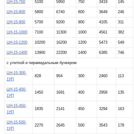
ЦН-15-750
5100
5950
750
3419
145
ЦН-15-800
5800
6740
800
3649
246
ЦН-15-900
5700
9200
900
4105
311
ЦН-15-1000
7100
11300
1000
4561
382
ЦН-15-1200
10200
16200
1200
5473
549
ЦН-15-1400
13900
22200
1400
6385
746
с улиткой и пирамидальным бункером
ЦН-15-300-
828
954
300
2460
113
1УП
ЦН-15-400-
1450
1691
400
2958
135
1УП
ЦН-15-450-
1835
2141
450
3294
163
1УП
ЦН-15-500-
2270
2645
500
3543
178
1УП