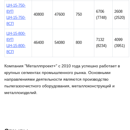
ЦН-15-750-
8УП
6706
2608
40800
47600
750
ЦН-15-750-
(7748)
(2520)
8СП
ЦН-15-800-
8УП
7132
4099
46400
54080
800
ЦН-15-800-
(8234)
(3951)
8СП
Компания "Металлпроект+" с 2010 года успешно работает в
крупных сегментах промышленного рынка. Основными
направлениями деятельности являются производство
пылегазоочистного оборудования, металлоконструкций и
металлоизделий.