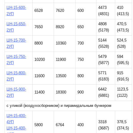
ЦН-15-600-
4473
410
6528
7620
600
2УП
(4831)
(413,5)
ЦН-15-650-
4808
470,5
7650
8920
650
2УП
(5178)
(473,5)
ЦН-15-700-
5144
524,5
8800
10360
700
2УП
(5528)
(528)
ЦН-15-750-
5479
594
10200
11900
750
2УП
(5877)
(595,5)
ЦН-15-800-
5771
915
11600
13500
800
2УП
(6183)
(916,5)
ЦН-15-900-
6442
1123,5
11400
18300
900
2УП
(6881)
(1122)
с уликой (воздухосборником) и пирамидальным бункером
ЦН-15-400-
4УП
3318
378,5
5800
6764
400
ЦН-15-400-
(3687)
(374,5)