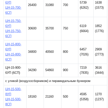
6УП
5739
1638
26400
31080
700
ЦН-15-700-
(6262)
(1573)
6СП
ЦН-15-750-
6УП
6119
1852
30600
35700
750
ЦН-15-750-
(6664)
(1776)
6СП
ЦН-15-800-
6УП
6457
2909
34800
40560
800
ЦН-15-800-
(7026)
(2773)
6СП
ЦН-15-900-
7219
3616
34290
54860
900
6УП (6СП)
(7835)
(3444)
с уликой (воздухосборником) и пирамидальным бункером
ЦН-15-500-
8УП
4595
1270
18160
21160
500
ЦН-15-500-
(5358)
(1237)
8СП