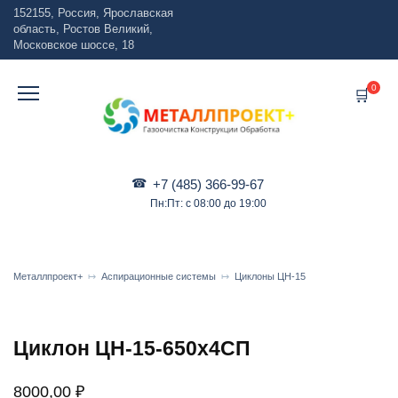
Перейти
152155, Россия, Ярославская
к
область, Ростов Великий,
содержанию
Московское шоссе, 18
0
+7 (485) 366-99-67
Пн:Пт: с 08:00 до 19:00
Металлпроект+
Аспирационные системы
Циклоны ЦН-15
Циклон ЦН-15-650х4СП
8000,00
₽