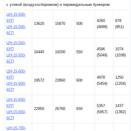
с уликой (воздухосборником) и пирамидальным бункером
ЦН-15-500-
6УП
4260
878
13620
15870
500
ЦН-15-500-
(4689)
(851)
6СП
ЦН-15-550-
6УП
4596
1074
16440
19200
550
ЦН-15-550-
(5049)
(1038)
6СП
ЦН-15-600-
6УП
4978
1250
19572
22860
600
ЦН-15-600-
(5454)
(1204)
6СП
ЦН-15-650-
6УП
5357
1437
22950
26760
650
ЦН-15-650-
(5857)
(1382)
6СП
ЦН-15-700-