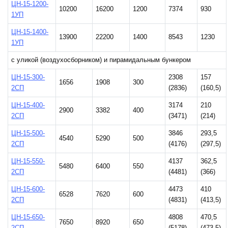
ЦН-15-1200-
10200
16200
1200
7374
930
1УП
ЦН-15-1400-
13900
22200
1400
8543
1230
1УП
с уликой (воздухосборником) и пирамидальным бункером
ЦН-15-300-
2308
157
1656
1908
300
2СП
(2836)
(160,5)
ЦН-15-400-
3174
210
2900
3382
400
2СП
(3471)
(214)
ЦН-15-500-
3846
293,5
4540
5290
500
2СП
(4176)
(297,5)
ЦН-15-550-
4137
362,5
5480
6400
550
2СП
(4481)
(366)
ЦН-15-600-
4473
410
6528
7620
600
2СП
(4831)
(413,5)
ЦН-15-650-
4808
470,5
7650
8920
650