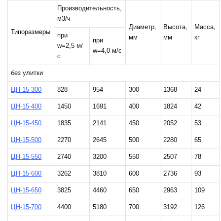
Производительность,
м3/ч
Диаметр,
Высота,
Масса,
Типоразмеры
при
мм
мм
кг
при
w=2,5 м/
w=4,0 м/с
с
без улитки
ЦН-15-300
828
954
300
1368
24
ЦН-15-400
1450
1691
400
1824
42
ЦН-15-450
1835
2141
450
2052
53
ЦН-15-500
2270
2645
500
2280
65
ЦН-15-550
2740
3200
550
2507
78
ЦН-15-600
3262
3810
600
2736
93
ЦН-15-650
3825
4460
650
2963
109
ЦН-15-700
4400
5180
700
3192
126