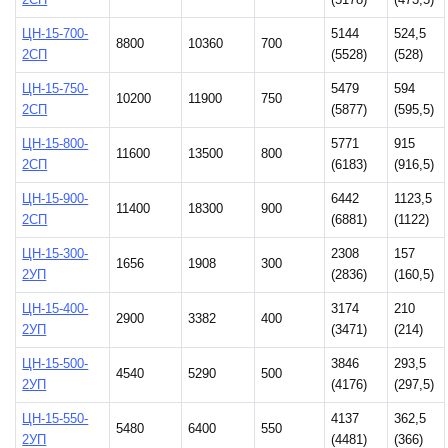
2СП
(5178)
(473,5)
ЦН-15-700-
5144
524,5
8800
10360
700
2СП
(5528)
(528)
ЦН-15-750-
5479
594
10200
11900
750
2СП
(5877)
(595,5)
ЦН-15-800-
5771
915
11600
13500
800
2СП
(6183)
(916,5)
ЦН-15-900-
6442
1123,5
11400
18300
900
2СП
(6881)
(1122)
ЦН-15-300-
2308
157
1656
1908
300
2УП
(2836)
(160,5)
ЦН-15-400-
3174
210
2900
3382
400
2УП
(3471)
(214)
ЦН-15-500-
3846
293,5
4540
5290
500
2УП
(4176)
(297,5)
ЦН-15-550-
4137
362,5
5480
6400
550
2УП
(4481)
(366)