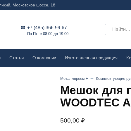
ликий, Московское шоссе, 18
Search
+7 (485) 366-99-67
Пн:Пт: с 08:00 до 19:00
for:
и
Статьи
О компании
Изготовленная продукция
Ко
Металлпроект+
Комплектующие ру
Мешок для 
WOODTEC A
500,00
₽