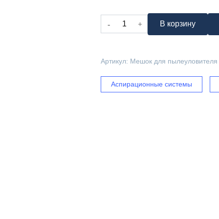
Количество
В корзину
товара
Мешок
для
Артикул:
Мешок для пылеуловител
пылеуловителя
WOODTEC
Аспирационные системы
AIRFLOW
4450