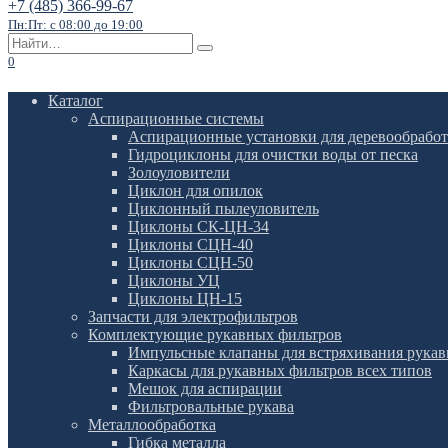
+7 (485) 366-99-67
Пн:Пт: с 08:00 до 19:00
Search
for:
0
Каталог
Аспирационные системы
Аспирационные установки для деревообрабо
Гидроциклоны для очистки воды от песка
Золоуловители
Циклон для опилок
Циклонный пылеуловитель
Циклоны СК-ЦН-34
Циклоны СЦН-40
Циклоны СЦН-50
Циклоны УЦ
Циклоны ЦН-15
Запчасти для электрофильтров
Комплектующие рукавных фильтров
Импульсные клапаны для встряхивания рука
Каркасы для рукавных фильтров всех типов
Мешок для аспирации
Фильтровальные рукава
Металлообработка
Гибка металла