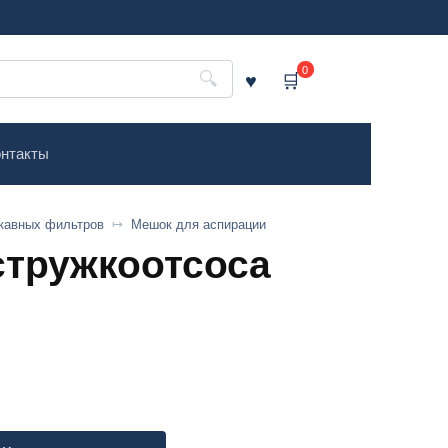
0
нтакты
кавных фильтров
Мешок для аспирации
стружкоотсоса