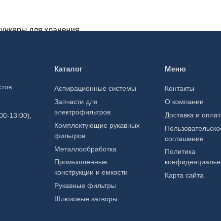
В корзину
В корзину
Каталог
Меню
Купить в один
клик
Купить в один клик
нкеры для хранения
стов
Аспирационные системы
Контакты
ля
Бункеры для зерна
Запчасти для
О компании
0,00
₽
500,00
₽
электрофильтров
Доставка и оплат
00-13:00),
Комплектующие рукавных
Пользовательско
фильтров
соглашение
Металлообработка
Политика
Промышленные
конфиденциальн
конструкции и емкости
Карта сайта
Рукавные фильтры
Шлюзовые затворы