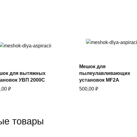
В корзину
В корзину
Купить в один клик
Мешок для
Купить в один клик
шок для вытяжных
пылеулавливающих
тановок УВП 2000С
установок MF2A
0,00
₽
500,00
₽
ые товары