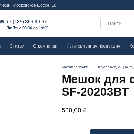
ликий, Московское шоссе, 18
Search
+7 (485) 366-99-67
Пн:Пт: с 08:00 до 19:00
for:
и
Статьи
О компании
Изготовленная продукция
Ко
Металлпроект+
Комплектующие ру
Мешок для 
SF-20203BT
500,00
₽
Количество