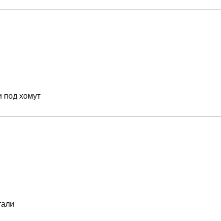
 под хомут
тали