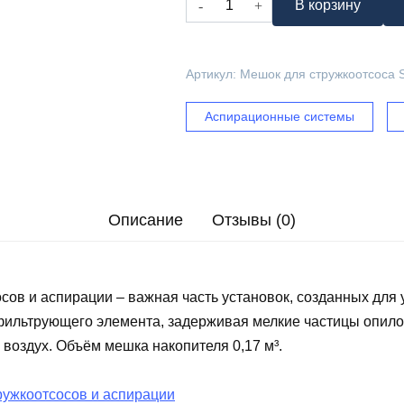
В корзину
товара
Мешок
для
Артикул:
Мешок для стружкоотсоса 
стружкоотсоса
SF-
Аспирационные системы
20203BT
Описание
Отзывы (0)
сов и аспирации – важная часть установок, созданных для
фильтрующего элемента, задерживая мелкие частицы опилок
 воздух. Объём мешка накопителя 0,17 м³.
ружкоотсосов и аспирации