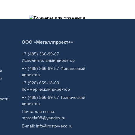
В корзину
ООО «Металлпроект+»
Купить в один клик
Бункеры для хранения
+7 (485) 366-99-67
корма
Исполнительный директор
500,00
₽
+7 (485) 366-99-57 Финансовый
а
директор
е
+7 (920) 659-18-03
Коммерческий директор
+7 (485) 366-99-67 Технический
ости
директор
Почта для связи:
mproekt08@yandex.ru
E-mail: info@rostov-eco.ru