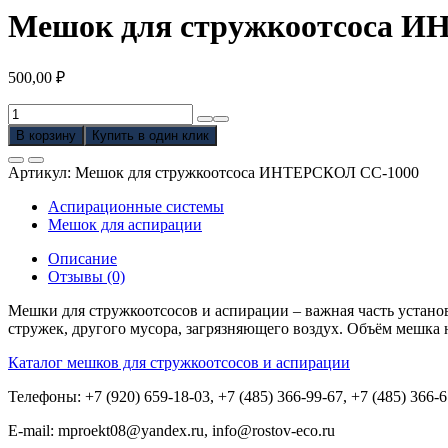
Мешок для стружкоотсоса 
500,00
₽
Количество
товара
В корзину
Купить в один клик
Мешок
для
Артикул:
Мешок для стружкоотсоса ИНТЕРСКОЛ СС-1000
стружкоотсоса
ИНТЕРСКОЛ
Аспирационные системы
СС-1000
Мешок для аспирации
Описание
Отзывы (0)
Мешки для стружкоотсосов и аспирации – важная часть устано
стружек, другого мусора, загрязняющего воздух. Объём мешка н
Каталог мешков для стружкоотсосов и аспирации
Телефоны: +7 (920) 659-18-03, +7 (485) 366-99-67, +7 (485) 366-
E-mail: mproekt08@yandex.ru, info@rostov-eco.ru