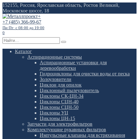
Перейти
152155, Россия, Ярославская область, Ростов Великий,
к
Московское шоссе, 18
содержанию
+7 (485) 366-99-67
Пн:Пт: с 08:00 до 19:00
0
Search
for:
Каталог
Аспирационные системы
Аспирационные установки для
деревообработки
Гидроциклоны для очистки воды от песка
Золоуловители
Циклон для опилок
Циклонный пылеуловитель
Циклоны СК-ЦН-34
Циклоны СЦН-40
Циклоны СЦН-50
Циклоны УЦ
Циклоны ЦН-15
Запчасти для электрофильтров
Комплектующие рукавных фильтров
Импульсные клапаны для встряхивания