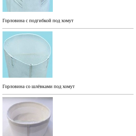
Горловина с подгибкой под хомут
Горловина со шлёвками под хомут