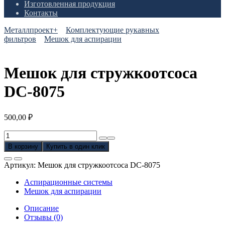
Изготовленная продукция
Контакты
Металлпроект+
Комплектующие рукавных
фильтров
Мешок для аспирации
Мешок для стружкоотсоса
DC-8075
500,00
₽
Количество
товара
В корзину
Купить в один клик
Мешок
для
Артикул:
Мешок для стружкоотсоса DC-8075
стружкоотсоса
DC-
Аспирационные системы
8075
Мешок для аспирации
Описание
Отзывы (0)