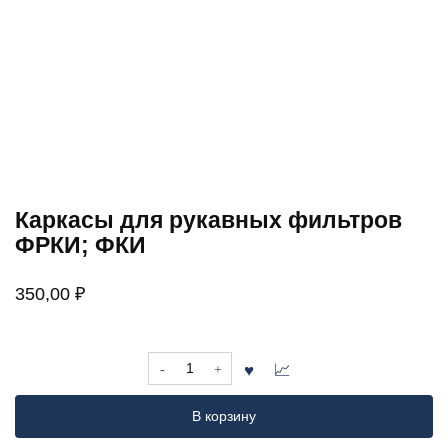
Каркасы для рукавных фильтров
ФРКИ; ФКИ
350,00
₽
Количество
товара
Каркасы
В корзину
для
рукавных