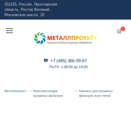
Перейти
152155, Россия, Ярославская
к
область, Ростов Великий,
содержанию
Московское шоссе, 18
0
+7 (485) 366-99-67
Пн:Пт: с 08:00 до 19:00
Металлпроект+
Комплектующие
Каркасы для рукавных
рукавных фильтров
фильтров всех типов