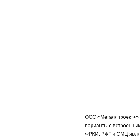
ООО «Металлпроект+» 
варианты с встроенным
ФРКИ, РФГ и СМЦ явля