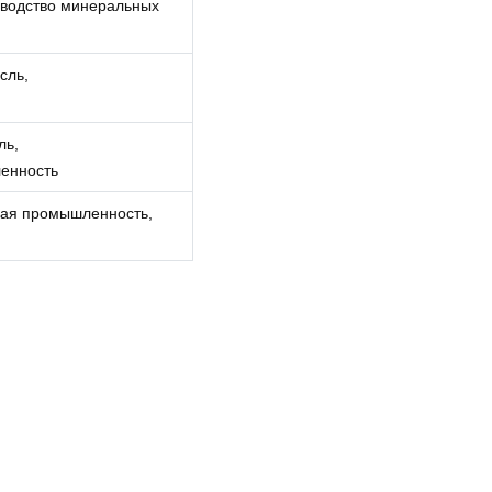
водство минеральных
сль,
ль,
енность
ная промышленность,