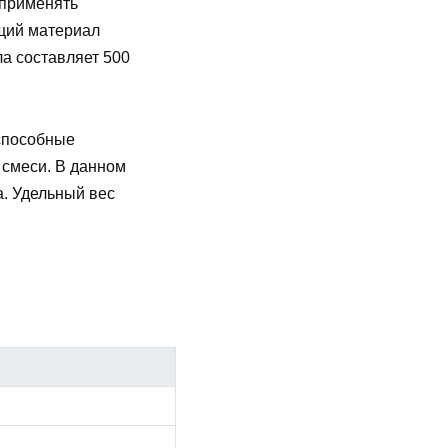
 применять
щий материал
ла составляет 500
 способные
смеси. В данном
а. Удельный вес