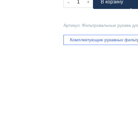
В корзину
товара
Фильтровальные
рукава
Артикул:
Фильтровальные рукава дл
для
цемента
Комплектующие рукавных фильт