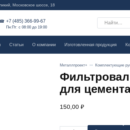
ликий, Московское шоссе, 18
Search
+7 (485) 366-99-67
Пн:Пт: с 08:00 до 19:00
for:
и
Статьи
О компании
Изготовленная продукция
Ко
Металлпроект+
Комплектующие ру
Фильтровал
для цемент
150,00
₽
Количество