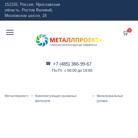
Перейти
152155, Россия, Ярославская
к
область, Ростов Великий,
содержанию
Московское шоссе, 18
0
+7 (485) 366-99-67
Пн:Пт: с 08:00 до 19:00
Металлпроект+
Комплектующие рукавных
Фильтровальные
фильтров
рукава