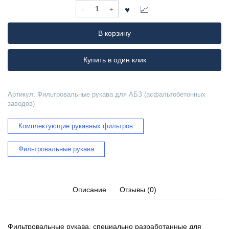
Количество
товара
Фильтровальные
В корзину
рукава
для
АБЗ
Купить в один клик
(асфальтобетонных
заводов)
Артикул:
Фильтровальные рукава для АБЗ (асфальтобетонных
заводов)
Комплектующие рукавных фильтров
Фильтровальные рукава
Описание
Отзывы (0)
Фильтровальные рукава, специально разработанные для