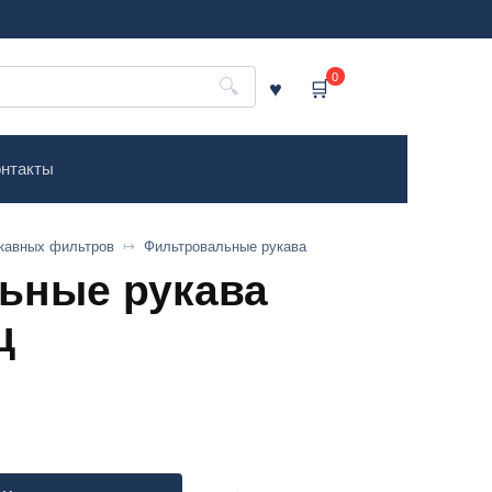
0
нтакты
кавных фильтров
Фильтровальные рукава
ьные рукава
ц