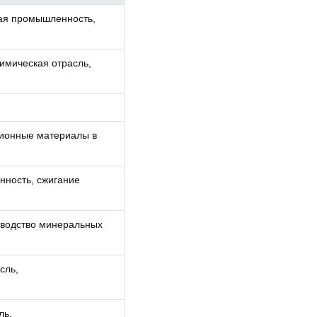
ая промышленность,
имическая отрасль,
ционные материалы в
нность, сжигание
водство минеральных
сль,
ль,