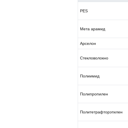
PES
Мета арамид
Арселон
Стекловолокно
Полиимид
Полипропилен
Политетрафторэтилен