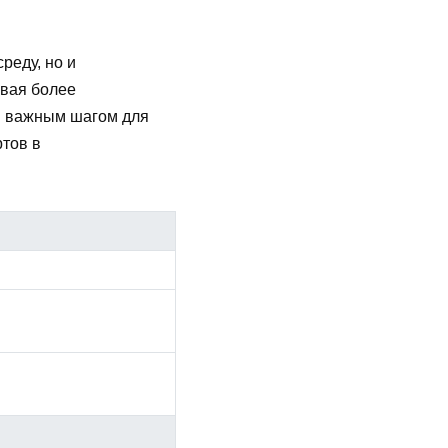
реду, но и
ивая более
я важным шагом для
тов в