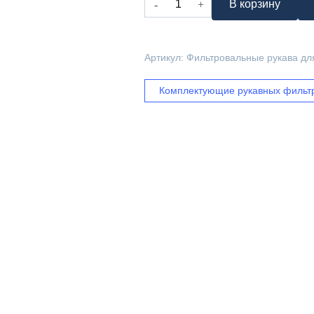
В корзину
товара
Фильтровальные
рукава
Артикул:
Фильтровальные рукава дл
для
мельниц
Комплектующие рукавных фильт