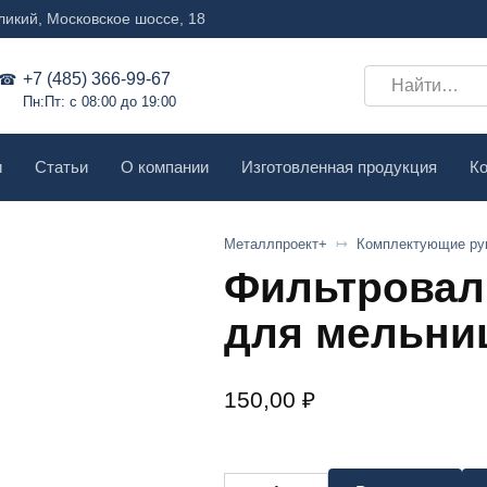
ликий, Московское шоссе, 18
Search
+7 (485) 366-99-67
Пн:Пт: с 08:00 до 19:00
for:
и
Статьи
О компании
Изготовленная продукция
Ко
Металлпроект+
Комплектующие ру
Фильтровал
для мельни
150,00
₽
Количество