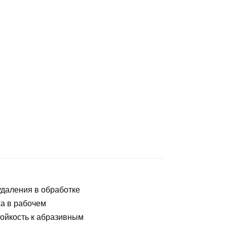
даления в обработке
а в рабочем
тойкость к абразивным