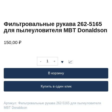
Фильтровальные рукава 262-5165
для пылеуловителя MBT Donaldson
150,00
₽
Количество
товара
Фильтровальные
В корзину
рукава
262-
5165
Купить в один клик
для
пылеуловителя
MBT
Артикул:
Фильтровальные рукава 262-5165 для пылеуловителя
Donaldson
MBT Donaldson