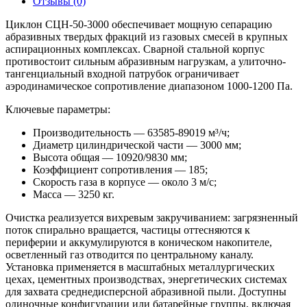
Отзывы (0)
Циклон СЦН-50-3000 обеспечивает мощную сепарацию
абразивных твердых фракций из газовых смесей в крупных
аспирационных комплексах. Сварной стальной корпус
противостоит сильным абразивным нагрузкам, а улиточно-
тангенциальный входной патрубок ограничивает
аэродинамическое сопротивление диапазоном 1000-1200 Па.
Ключевые параметры:
Производительность — 63585-89019 м³/ч;
Диаметр цилиндрической части — 3000 мм;
Высота общая — 10920/9830 мм;
Коэффициент сопротивления — 185;
Скорость газа в корпусе — около 3 м/с;
Масса — 3250 кг.
Очистка реализуется вихревым закручиванием: загрязненный
поток спирально вращается, частицы оттесняются к
периферии и аккумулируются в коническом накопителе,
осветленный газ отводится по центральному каналу.
Установка применяется в масштабных металлургических
цехах, цементных производствах, энергетических системах
для захвата среднедисперсной абразивной пыли. Доступны
одиночные конфигурации или батарейные группы, включая