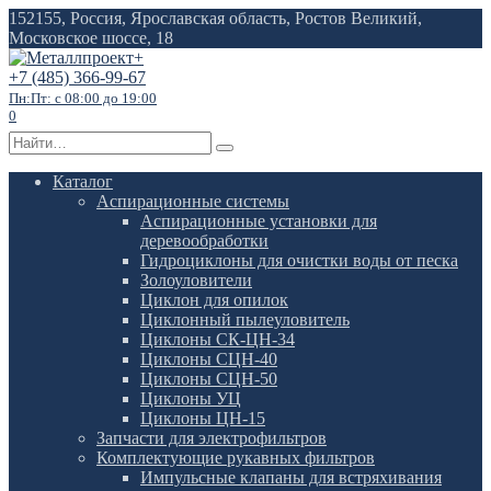
Перейти
152155, Россия, Ярославская область, Ростов Великий,
к
Московское шоссе, 18
содержанию
+7 (485) 366-99-67
Пн:Пт: с 08:00 до 19:00
0
Search
for:
Каталог
Аспирационные системы
Аспирационные установки для
деревообработки
Гидроциклоны для очистки воды от песка
Золоуловители
Циклон для опилок
Циклонный пылеуловитель
Циклоны СК-ЦН-34
Циклоны СЦН-40
Циклоны СЦН-50
Циклоны УЦ
Циклоны ЦН-15
Запчасти для электрофильтров
Комплектующие рукавных фильтров
Импульсные клапаны для встряхивания