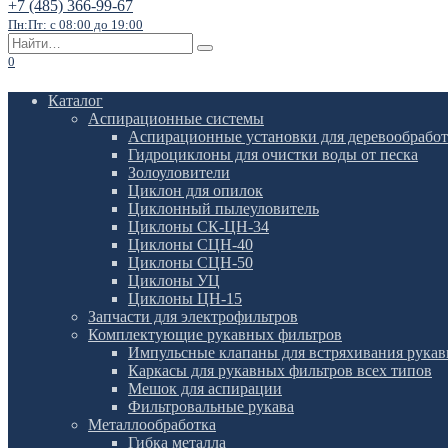
+7 (485) 366-99-67
Пн:Пт: с 08:00 до 19:00
Search
for:
0
Каталог
Аспирационные системы
Аспирационные установки для деревообрабо
Гидроциклоны для очистки воды от песка
Золоуловители
Циклон для опилок
Циклонный пылеуловитель
Циклоны СК-ЦН-34
Циклоны СЦН-40
Циклоны СЦН-50
Циклоны УЦ
Циклоны ЦН-15
Запчасти для электрофильтров
Комплектующие рукавных фильтров
Импульсные клапаны для встряхивания рука
Каркасы для рукавных фильтров всех типов
Мешок для аспирации
Фильтровальные рукава
Металлообработка
Гибка металла