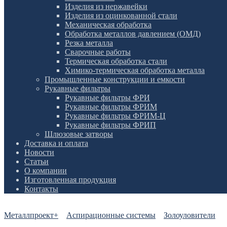
Изделия из нержавейки
Изделия из оцинкованной стали
Механическая обработка
Обработка металлов давлением (ОМД)
Резка металла
Сварочные работы
Термическая обработка стали
Химико-термическая обработка металла
Промышленные конструкции и емкости
Рукавные фильтры
Рукавные фильтры ФРИ
Рукавные фильтры ФРИМ
Рукавные фильтры ФРИМ-Ц
Рукавные фильтры ФРИП
Шлюзовые затворы
Доставка и оплата
Новости
Статьи
О компании
Изготовленная продукция
Контакты
Металлпроект+
Аспирационные системы
Золоуловители