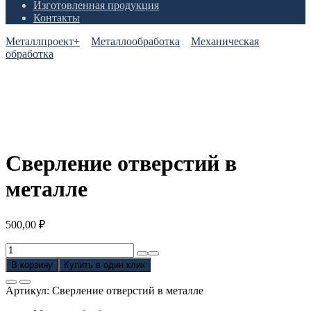
Изготовленная продукция
Контакты
Металлпроект+
Металлообработка
Механическая
обработка
Сверление отверстий в
металле
500,00
₽
Количество
товара
В корзину
Купить в один клик
Сверление
отверстий
Артикул:
Сверление отверстий в металле
в
металле