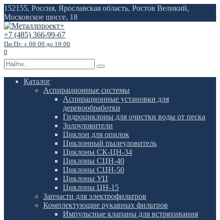
Перейти
152155, Россия, Ярославская область, Ростов Великий,
к
Московское шоссе, 18
содержанию
+7 (485) 366-99-67
Пн:Пт: с 08:00 до 19:00
0
Search
for:
Каталог
Аспирационные системы
Аспирационные установки для
деревообработки
Гидроциклоны для очистки воды от песка
Золоуловители
Циклон для опилок
Циклонный пылеуловитель
Циклоны СК-ЦН-34
Циклоны СЦН-40
Циклоны СЦН-50
Циклоны УЦ
Циклоны ЦН-15
Запчасти для электрофильтров
Комплектующие рукавных фильтров
Импульсные клапаны для встряхивания