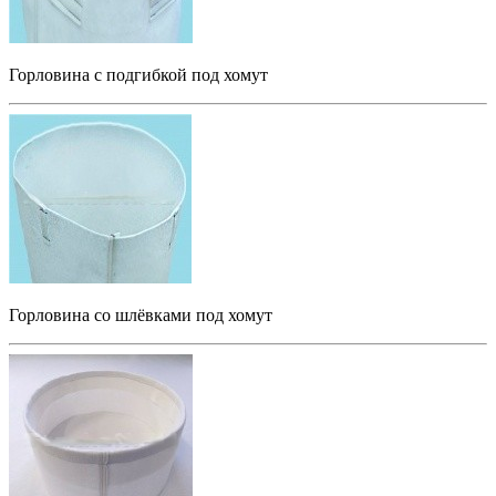
Горловина с подгибкой под хомут
Горловина со шлёвками под хомут