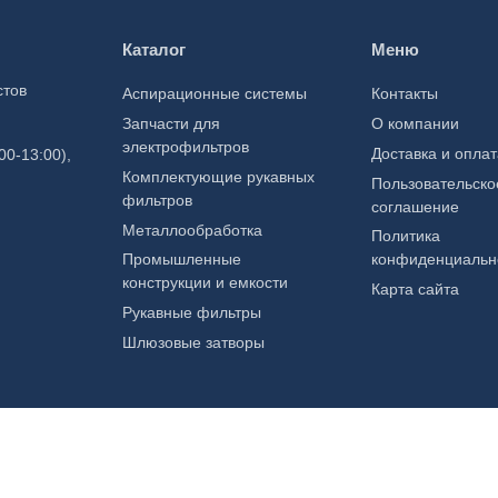
В корзину
В корзину
Каталог
Меню
Купить в один
клик
Купить в один клик
нкеры для хранения
стов
Аспирационные системы
Контакты
ля
Бункеры для зерна
Запчасти для
О компании
0,00
₽
500,00
₽
электрофильтров
Доставка и оплат
00-13:00),
Комплектующие рукавных
Пользовательско
фильтров
соглашение
Металлообработка
Политика
Промышленные
конфиденциальн
конструкции и емкости
Карта сайта
Рукавные фильтры
Шлюзовые затворы
ормации запрещено. Информация на сайте не является публичной