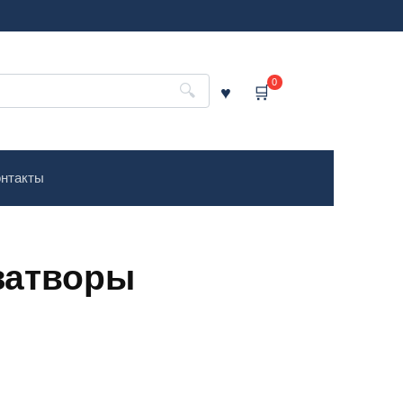
0
нтакты
затворы