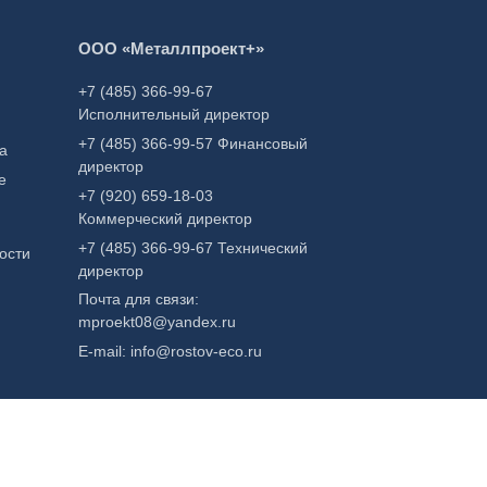
В корзину
ООО «Металлпроект+»
Купить в один клик
Бункеры для хранения
+7 (485) 366-99-67
корма
Исполнительный директор
500,00
₽
+7 (485) 366-99-57 Финансовый
а
директор
е
+7 (920) 659-18-03
Коммерческий директор
+7 (485) 366-99-67 Технический
ости
директор
Почта для связи:
mproekt08@yandex.ru
E-mail: info@rostov-eco.ru
 офертой.