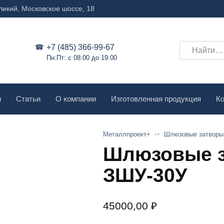
ликий, Московское шоссе, 18
Search
+7 (485) 366-99-67
Пн:Пт: с 08:00 до 19:00
for:
и
Статьи
О компании
Изготовленная продукция
Ко
Металлпроект+
Шлюзовые затворы
Шлюзовые 
ЗШУ-30У
45000,00
₽