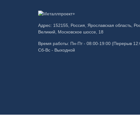
В корзину
Бункеры для хранения
Бу
Адрес: 152155, Россия, Ярославская область, Ро
муки
уг
Купить в один клик
Великий, Московское шоссе, 18
500,00
₽
50
Время работы: Пн-Пт - 08:00-19:00 (Перерыв 12:
Сб-Вс - Выходной
© 2026. Все права защищены. Копирование инф