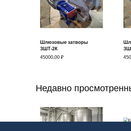
В корзину
Шлюзовые затворы
Шл
Купить в один клик
ЗШТ-2К
ЗШ
45000,00
₽
45
Недавно просмотренн