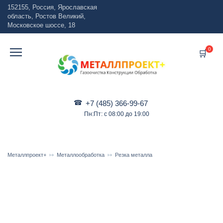
Перейти
152155, Россия, Ярославская
к
область, Ростов Великий,
содержанию
Московское шоссе, 18
0
+7 (485) 366-99-67
Пн:Пт: с 08:00 до 19:00
Металлпроект+
Металлообработка
Резка металла