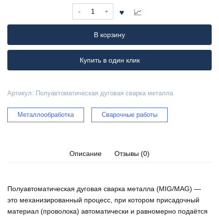
Количество
товара
Полуавтоматическая
В корзину
дуговая
сварка
металла
Купить в один клик
Артикул:
Полуавтоматическая дуговая сварка металла
Металлообработка
Сварочные работы
Описание
Отзывы (0)
Полуавтоматическая дуговая сварка металла (MIG/MAG) —
это механизированный процесс, при котором присадочный
материал (проволока) автоматически и равномерно подаётся