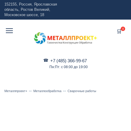
Перейти
152155, Россия, Ярославская
к
область, Ростов Великий,
содержанию
Московское шоссе, 18
0
+7 (485) 366-99-67
Пн:Пт: с 08:00 до 19:00
Металлпроект+
Металлообработка
Сварочные работы