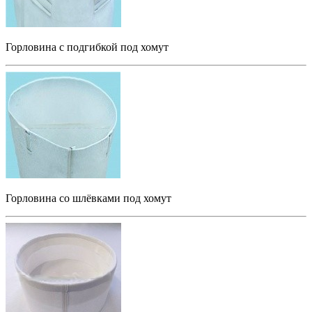
Горловина с подгибкой под хомут
Горловина со шлёвками под хомут