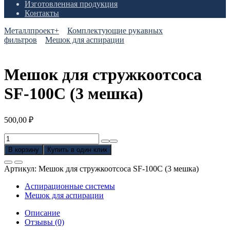
Изготовленная продукция
Контакты
Металлпроект+
Комплектующие рукавных
фильтров
Мешок для аспирации
Мешок для стружкоотсоса
SF-100C (3 мешка)
500,00
₽
Количество
товара
В корзину
Купить в один клик
Мешок
для
Артикул:
Мешок для стружкоотсоса SF-100C (3 мешка)
стружкоотсоса
SF-
Аспирационные системы
100C
Мешок для аспирации
(3
мешка)
Описание
Отзывы (0)