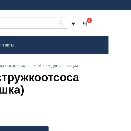
0
нтакты
кавных фильтров
Мешок для аспирации
стружкоотсоса
ешка)