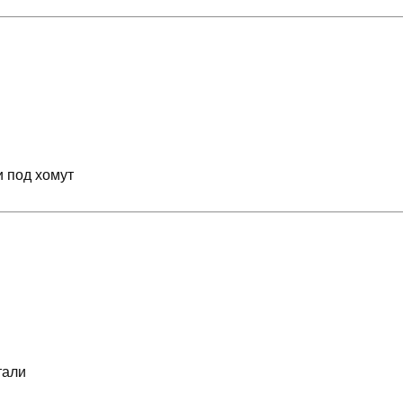
 под хомут
тали