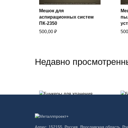
Мешок для
Ме
В корзину
аспирационных систем
пы
Купить в один клик
ПК-2350
ус
500,00
₽
50
Недавно просмотренн
В корзину
Купить в один клик
Бункеры для хранения
Бу
Адрес: 152155, Россия, Ярославская область, Ро