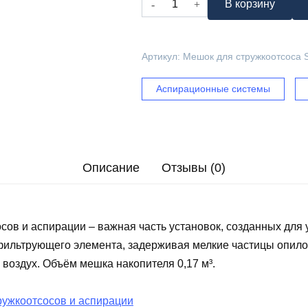
В корзину
товара
Мешок
для
Артикул:
Мешок для стружкоотсоса 
стружкоотсоса
SF-
Аспирационные системы
007
(3
мешка)
Описание
Отзывы (0)
сов и аспирации – важная часть установок, созданных для
фильтрующего элемента, задерживая мелкие частицы опилок
 воздух. Объём мешка накопителя 0,17 м³.
ружкоотсосов и аспирации