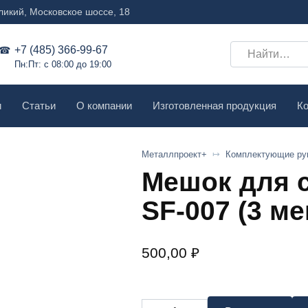
ликий, Московское шоссе, 18
Search
+7 (485) 366-99-67
Пн:Пт: с 08:00 до 19:00
for:
и
Статьи
О компании
Изготовленная продукция
Ко
Металлпроект+
Комплектующие ру
Мешок для 
SF-007 (3 м
500,00
₽
Количество