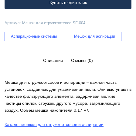
SF-
Купить в один клик
004
Артикул:
Мешок для стружкоотсоса SF-004
Аспирационные системы
Мешок для аспирации
Описание
Отзывы (0)
Мешки для стружкоотсосов и аспирации – важная часть
установок, созданных для улавливания пыли. Они выступают в
качестве фильтрующего элемента, задерживая мелкие
частицы опилок, стружек, другого мусора, загрязняющего
воздух. Объём мешка накопителя 0,17 м³.
Каталог мешков для стружкоотсосов и аспирации