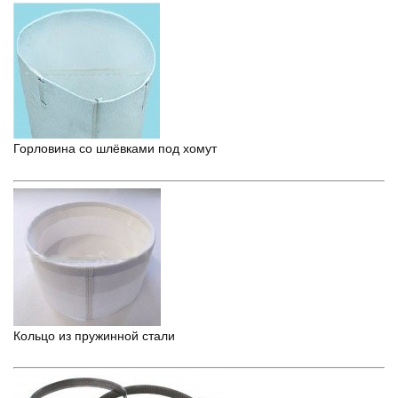
Горловина со шлёвками под хомут
Кольцо из пружинной стали