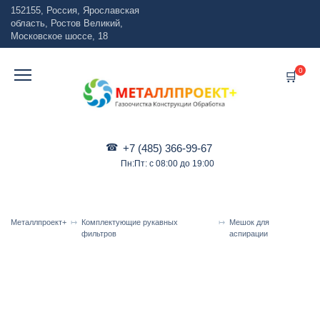
Перейти
152155, Россия, Ярославская
к
область, Ростов Великий,
содержанию
Московское шоссе, 18
0
+7 (485) 366-99-67
Пн:Пт: с 08:00 до 19:00
Металлпроект+
Комплектующие рукавных
Мешок для
фильтров
аспирации