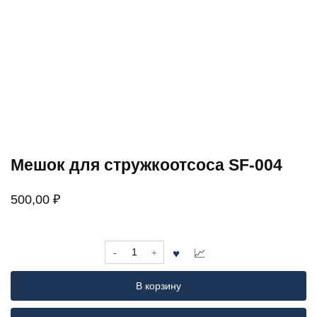
Мешок для стружкоотсоса SF-004
500,00
₽
Количество
товара
Мешок
В корзину
для
стружкоотсоса