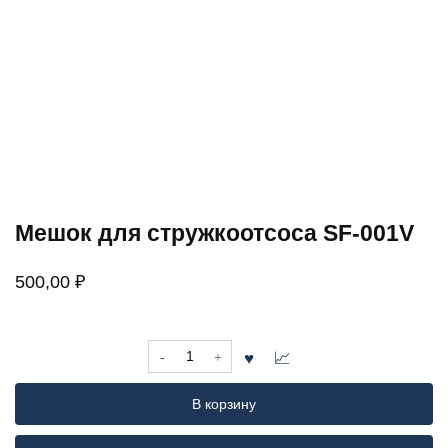
Мешок для стружкоотсоса SF-001V
500,00
₽
Количество
товара
Мешок
В корзину
для
стружкоотсоса