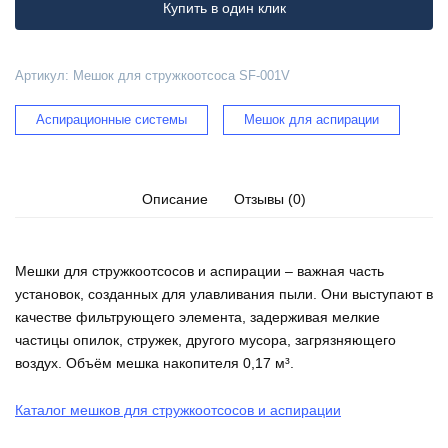
SF-
Купить в один клик
001V
Артикул:
Мешок для стружкоотсоса SF-001V
Аспирационные системы
Мешок для аспирации
Описание
Отзывы (0)
Мешки для стружкоотсосов и аспирации – важная часть
установок, созданных для улавливания пыли. Они выступают в
качестве фильтрующего элемента, задерживая мелкие
частицы опилок, стружек, другого мусора, загрязняющего
воздух. Объём мешка накопителя 0,17 м³.
Каталог мешков для стружкоотсосов и аспирации