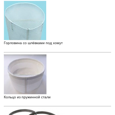
Горловина со шлёвками под хомут
Кольцо из пружинной стали