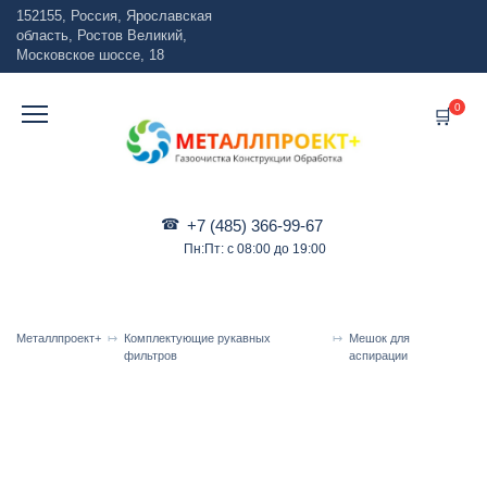
Перейти
152155, Россия, Ярославская
к
область, Ростов Великий,
содержанию
Московское шоссе, 18
0
+7 (485) 366-99-67
Пн:Пт: с 08:00 до 19:00
Металлпроект+
Комплектующие рукавных
Мешок для
фильтров
аспирации