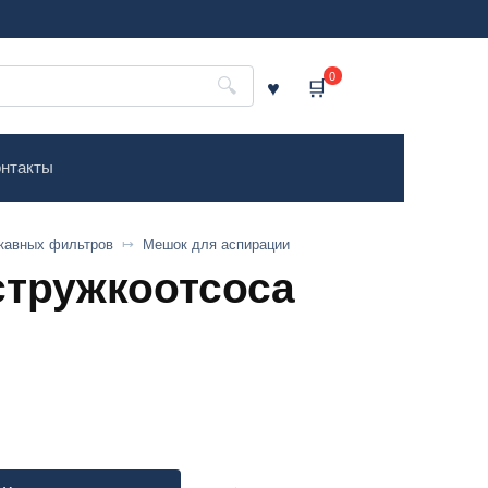
0
нтакты
кавных фильтров
Мешок для аспирации
стружкоотсоса