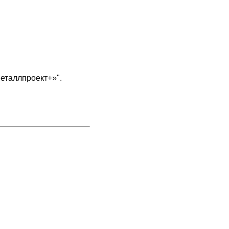
еталлпроект+»".