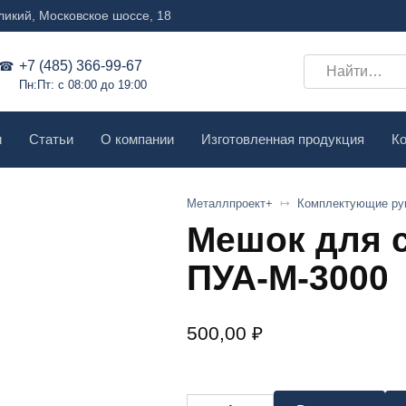
ликий, Московское шоссе, 18
Search
+7 (485) 366-99-67
Пн:Пт: с 08:00 до 19:00
for:
и
Статьи
О компании
Изготовленная продукция
Ко
Металлпроект+
Комплектующие ру
Мешок для 
ПУА-М-3000
500,00
₽
Количество