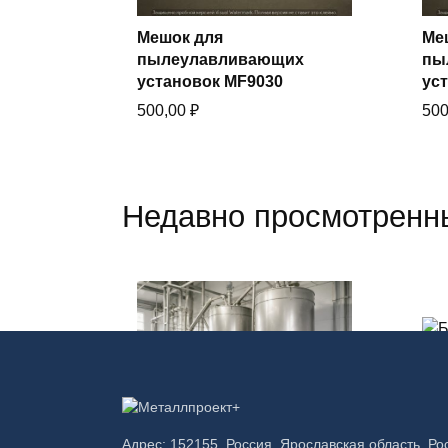
Мешок для
Ме
В корзину
пылеулавливающих
пы
Купить в один клик
установок MF9030
ус
500,00
₽
50
Недавно просмотренн
В корзину
Бункеры для хранения
Бу
Адрес: 152155, Россия, Ярославская область, Ро