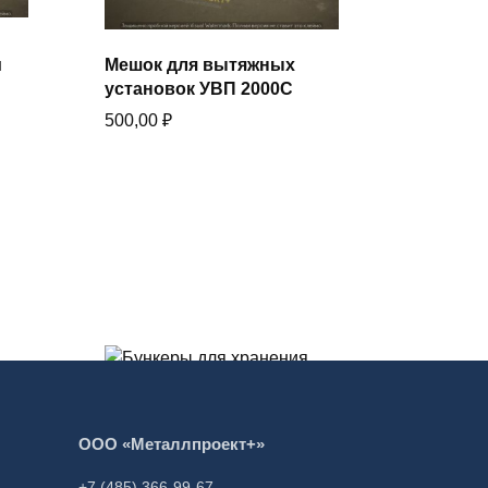
В корзину
м
Мешок для вытяжных
установок УВП 2000С
Купить в один клик
500,00
₽
В корзину
ООО «Металлпроект+»
Купить в один клик
Бункеры для хранения
+7 (485) 366-99-67