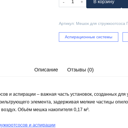
В корзину
товара
Мешок
для
Артикул:
Мешок для стружкоотсоса 
стружкоотсоса
ПУА-
Аспирационные системы
М-3000
Описание
Отзывы (0)
сов и аспирации – важная часть установок, созданных для
фильтрующего элемента, задерживая мелкие частицы опилок
 воздух. Объём мешка накопителя 0,17 м³.
ружкоотсосов и аспирации