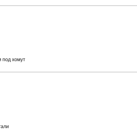
 под хомут
тали