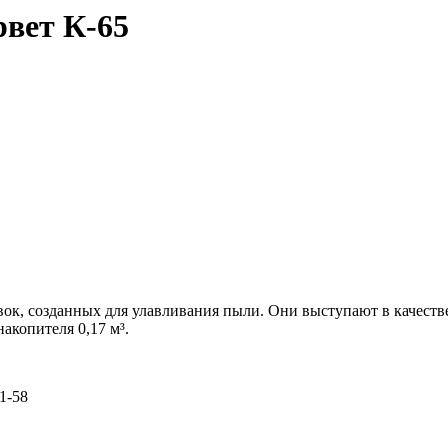
вет К-65
вок, созданных для улавливания пыли. Они выступают в качеств
акопителя 0,17 м³.
61-58