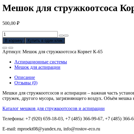
Мешок для стружкоотсоса Кор
500,00
₽
Количество
товара
В корзину
Купить в один клик
Мешок
для
Артикул:
Мешок для стружкоотсоса Корвет К-65
стружкоотсоса
Корвет
Аспирационные системы
К-65
Мешок для аспирации
Описание
Отзывы (0)
Мешки для стружкоотсосов и аспирации – важная часть устано
стружек, другого мусора, загрязняющего воздух. Объём мешка н
Каталог мешков для стружкоотсосов и аспирации
Телефоны: +7 (920) 659-18-03, +7 (485) 366-99-67, +7 (485) 366-
E-mail: mproekt08@yandex.ru, info@rostov-eco.ru