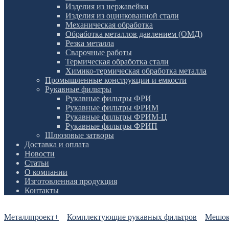
Изделия из нержавейки
Изделия из оцинкованной стали
Механическая обработка
Обработка металлов давлением (ОМД)
Резка металла
Сварочные работы
Термическая обработка стали
Химико-термическая обработка металла
Промышленные конструкции и емкости
Рукавные фильтры
Рукавные фильтры ФРИ
Рукавные фильтры ФРИМ
Рукавные фильтры ФРИМ-Ц
Рукавные фильтры ФРИП
Шлюзовые затворы
Доставка и оплата
Новости
Статьи
О компании
Изготовленная продукция
Контакты
Металлпроект+
Комплектующие рукавных фильтров
Мешок