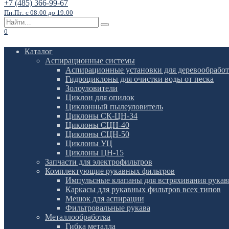
+7 (485) 366-99-67
Пн:Пт: с 08:00 до 19:00
Search
for:
0
Каталог
Аспирационные системы
Аспирационные установки для деревообрабо
Гидроциклоны для очистки воды от песка
Золоуловители
Циклон для опилок
Циклонный пылеуловитель
Циклоны СК-ЦН-34
Циклоны СЦН-40
Циклоны СЦН-50
Циклоны УЦ
Циклоны ЦН-15
Запчасти для электрофильтров
Комплектующие рукавных фильтров
Импульсные клапаны для встряхивания рука
Каркасы для рукавных фильтров всех типов
Мешок для аспирации
Фильтровальные рукава
Металлообработка
Гибка металла