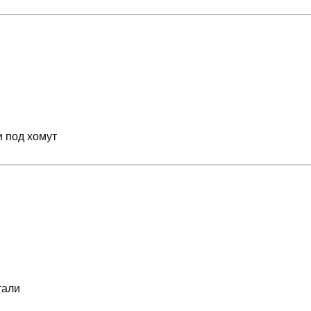
 под хомут
тали