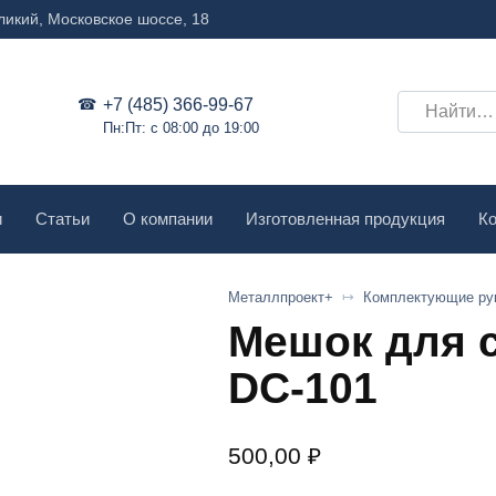
ликий, Московское шоссе, 18
Search
+7 (485) 366-99-67
Пн:Пт: с 08:00 до 19:00
for:
и
Статьи
О компании
Изготовленная продукция
Ко
Металлпроект+
Комплектующие ру
Мешок для 
DC-101
500,00
₽