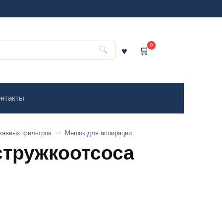
0
нтакты
кавных фильтров
Мешок для аспирации
стружкоотсоса