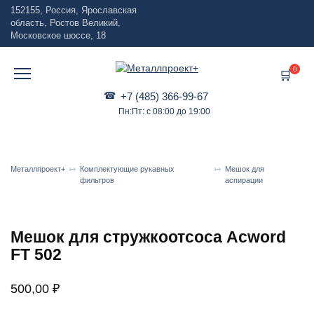
Перейти
152155, Россия, Ярославская
к
область, Ростов Великий,
содержанию
Московское шоссе, 18
0
+7 (485) 366-99-67
Пн:Пт: с 08:00 до 19:00
Металлпроект+
Комплектующие рукавных
Мешок для
фильтров
аспирации
Мешок для стружкоотсоса Acword
FT 502
500,00
₽