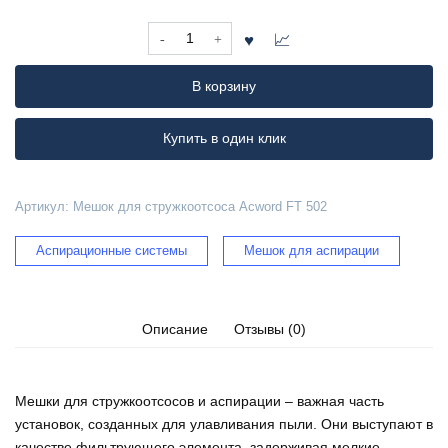
Количество
товара
Мешок
В корзину
для
стружкоотсоса
Acword
Купить в один клик
FT
502
Артикул:
Мешок для стружкоотсоса Acword FT 502
Аспирационные системы
Мешок для аспирации
Описание
Отзывы (0)
Мешки для стружкоотсосов и аспирации – важная часть
установок, созданных для улавливания пыли. Они выступают в
качестве фильтрующего элемента, задерживая мелкие