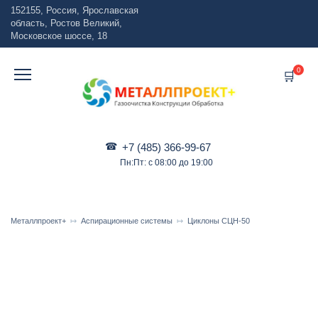
Перейти
152155, Россия, Ярославская
к
область, Ростов Великий,
содержанию
Московское шоссе, 18
0
+7 (485) 366-99-67
Пн:Пт: с 08:00 до 19:00
Металлпроект+
Аспирационные системы
Циклоны СЦН-50